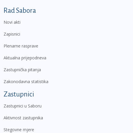
Podnožje prvi izbornik
Rad Sabora
Novi akti
Zapisnici
Plenarne rasprave
Aktualna prijepodneva
Zastupnička pitanja
Zakonodavna statistika
Zastupnici
Zastupnici u Saboru
Aktivnost zastupnika
Stegovne mjere