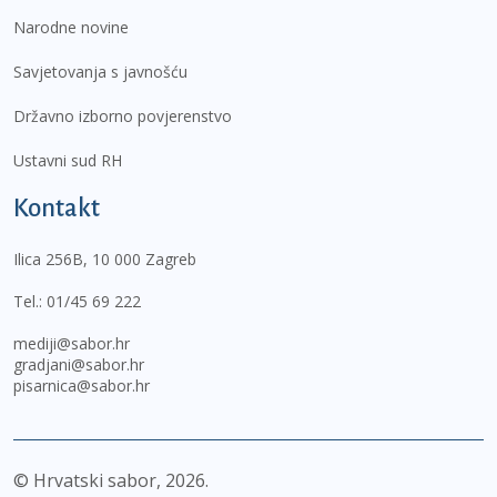
Narodne novine
Savjetovanja s javnošću
Državno izborno povjerenstvo
Ustavni sud RH
Kontakt
Ilica 256B, 10 000 Zagreb
Tel.:
01/45 69 222
mediji@sabor.hr
gradjani@sabor.hr
pisarnica@sabor.hr
© Hrvatski sabor,
2026