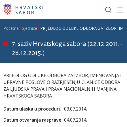
Skoči na glavni sadržaj
HRVATSKI
SABOR
Breadcrumb
Početna
Sjednice
PRIJEDLOG ODLUKE ODBORA ZA IZBOR, IME
7. saziv Hrvatskoga sabora (22.12.2011. -
28.12.2015.)
PRIJEDLOG ODLUKE ODBORA ZA IZBOR, IMENOVANJA I
UPRAVNE POSLOVE O RAZRJEŠENJU ČLANICE ODBORA
ZA LJUDSKA PRAVA I PRAVA NACIONALNIH MANJINA
HRVATSKOGA SABORA
Datum ulaska u proceduru:
03.07.2014.
Datum otvaranja rasprave:
04.07.2014.