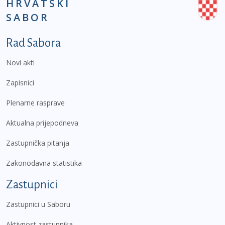
HRVATSKI
SABOR
Podnožje prvi izbornik
Rad Sabora
Novi akti
Zapisnici
Plenarne rasprave
Aktualna prijepodneva
Zastupnička pitanja
Zakonodavna statistika
Zastupnici
Zastupnici u Saboru
Aktivnost zastupnika