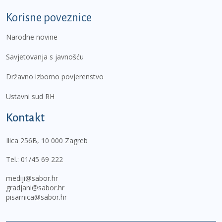
Korisne poveznice
Narodne novine
Savjetovanja s javnošću
Državno izborno povjerenstvo
Ustavni sud RH
Kontakt
Ilica 256B, 10 000 Zagreb
Tel.:
01/45 69 222
mediji@sabor.hr
gradjani@sabor.hr
pisarnica@sabor.hr