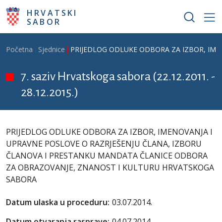
Skoči na glavni sadržaj
HRVATSKI
SABOR
Breadcrumb
Početna
Sjednice
PRIJEDLOG ODLUKE ODBORA ZA IZBOR, IME
7. saziv Hrvatskoga sabora (22.12.2011. -
28.12.2015.)
PRIJEDLOG ODLUKE ODBORA ZA IZBOR, IMENOVANJA I
UPRAVNE POSLOVE O RAZRJEŠENJU ČLANA, IZBORU
ČLANOVA I PRESTANKU MANDATA ČLANICE ODBORA
ZA OBRAZOVANJE, ZNANOST I KULTURU HRVATSKOGA
SABORA
Datum ulaska u proceduru:
03.07.2014.
Datum otvaranja rasprave:
04.07.2014.