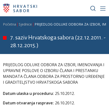
Skoči na glavni sadržaj
HRVATSKI
SABOR
Breadcrumb
Početna
Sjednice
PRIJEDLOG ODLUKE ODBORA ZA IZBOR, IM
7. saziv Hrvatskoga sabora (22.12.2011. -
28.12.2015.)
PRIJEDLOG ODLUKE ODBORA ZA IZBOR, IMENOVANJA I
UPRAVNE POSLOVE O IZBORU ČLANA I PRESTANKU
MANDATA ČLANA ODBORA ZA PROSTORNO UREĐENJE
I GRADITELJSTVO HRVATSKOGA SABORA
Datum ulaska u proceduru:
25.10.2012.
Datum otvaranja rasprave:
26.10.2012.