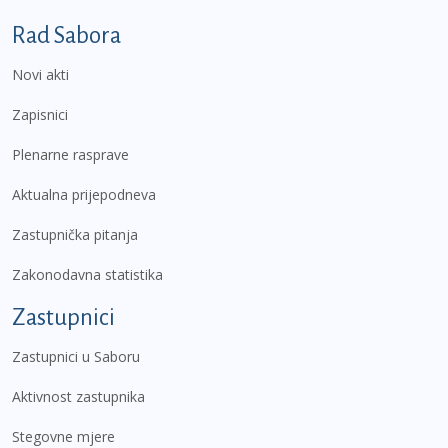
Podnožje prvi izbornik
Rad Sabora
Novi akti
Zapisnici
Plenarne rasprave
Aktualna prijepodneva
Zastupnička pitanja
Zakonodavna statistika
Zastupnici
Zastupnici u Saboru
Aktivnost zastupnika
Stegovne mjere