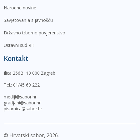
Narodne novine
Savjetovanja s javnošću
Državno izborno povjerenstvo
Ustavni sud RH
Kontakt
Ilica 256B, 10 000 Zagreb
Tel.:
01/45 69 222
mediji@sabor.hr
gradjani@sabor.hr
pisarnica@sabor.hr
© Hrvatski sabor,
2026