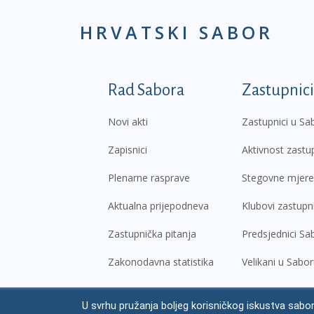
HRVATSKI SABOR
Podnožje prvi izborni
Rad Sabora
Zastupnici
Novi akti
Zastupnici u Sa
Zapisnici
Aktivnost zastu
Plenarne rasprave
Stegovne mjere
Aktualna prijepodneva
Klubovi zastupn
Zastupnička pitanja
Predsjednici Sa
Zakonodavna statistika
Velikani u Sabo
U svrhu pružanja boljeg korisničkog iskustva sabor