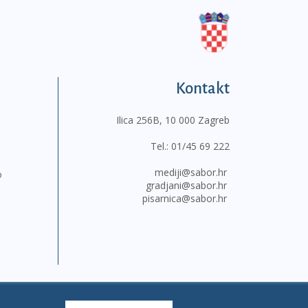
Kontakt
Ilica 256B, 10 000 Zagreb
Tel.:
01/45 69 222
mediji@sabor.hr
o
gradjani@sabor.hr
pisarnica@sabor.hr