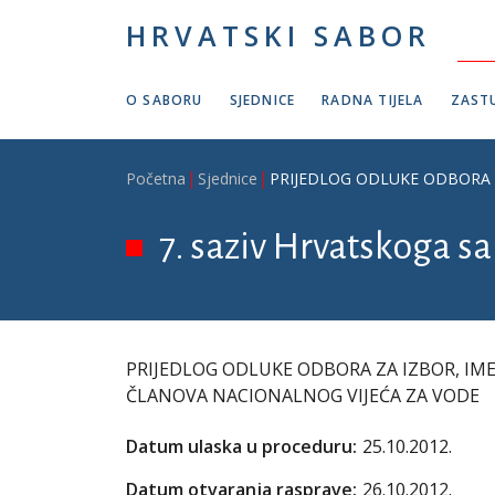
Skoči na glavni sadržaj
HRVATSKI SABOR
O SABORU
SJEDNICE
RADNA TIJELA
ZASTU
Breadcrumb
Početna
Sjednice
PRIJEDLOG ODLUKE ODBORA Z
7. saziv Hrvatskoga sab
PRIJEDLOG ODLUKE ODBORA ZA IZBOR, IM
ČLANOVA NACIONALNOG VIJEĆA ZA VODE
Datum ulaska u proceduru:
25.10.2012.
Datum otvaranja rasprave:
26.10.2012.