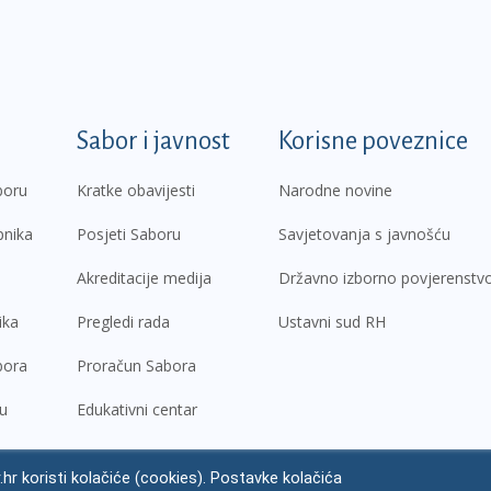
k
Sabor i javnost
Korisne poveznice
boru
Kratke obavijesti
Narodne novine
pnika
Posjeti Saboru
Savjetovanja s javnošću
Akreditacije medija
Državno izborno povjerenstv
ika
Pregledi rada
Ustavni sud RH
bora
Proračun Sabora
ru
Edukativni centar
.hr koristi kolačiće (cookies). Postavke kolačića