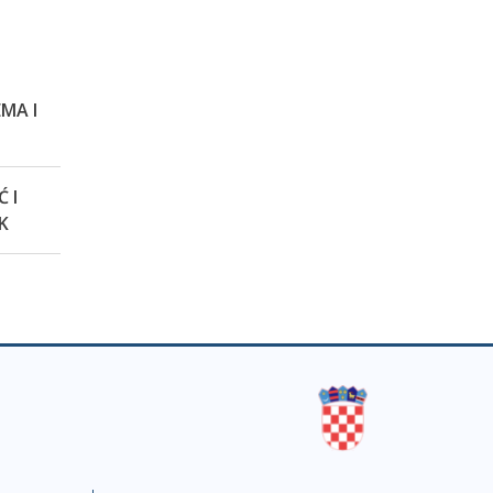
MA I
 I
K