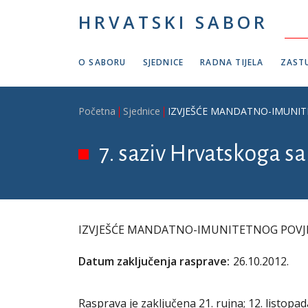
Skoči na glavni sadržaj
HRVATSKI SABOR
O SABORU
SJEDNICE
RADNA TIJELA
ZASTU
Breadcrumb
Početna
Sjednice
IZVJEŠĆE MANDATNO-IMUNIT
7. saziv Hrvatskoga sab
IZVJEŠĆE MANDATNO-IMUNITETNOG POVJ
Datum zaključenja rasprave:
26.10.2012.
Rasprava je zaključena 21. rujna; 12. listopad