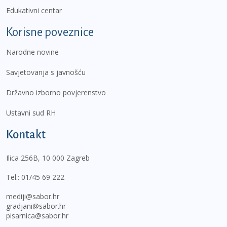
Edukativni centar
Korisne poveznice
Narodne novine
Savjetovanja s javnošću
Državno izborno povjerenstvo
Ustavni sud RH
Kontakt
Ilica 256B, 10 000 Zagreb
Tel.:
01/45 69 222
mediji@sabor.hr
gradjani@sabor.hr
pisarnica@sabor.hr