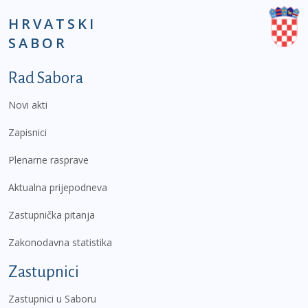
HRVATSKI
SABOR
Podnožje prvi izbornik
Rad Sabora
Novi akti
Zapisnici
Plenarne rasprave
Aktualna prijepodneva
Zastupnička pitanja
Zakonodavna statistika
Zastupnici
Zastupnici u Saboru