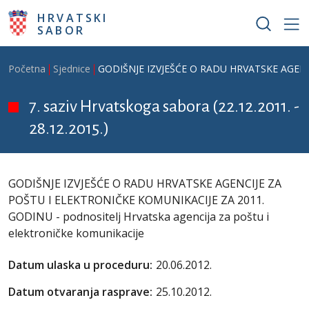
Skoči na glavni sadržaj
HRVATSKI
SABOR
Breadcrumb
Početna
Sjednice
GODIŠNJE IZVJEŠĆE O RADU HRVATSKE AGENCIJE
7. saziv Hrvatskoga sabora (22.12.2011. -
28.12.2015.)
GODIŠNJE IZVJEŠĆE O RADU HRVATSKE AGENCIJE ZA
POŠTU I ELEKTRONIČKE KOMUNIKACIJE ZA 2011.
GODINU - podnositelj Hrvatska agencija za poštu i
elektroničke komunikacije
Datum ulaska u proceduru:
20.06.2012.
Datum otvaranja rasprave:
25.10.2012.