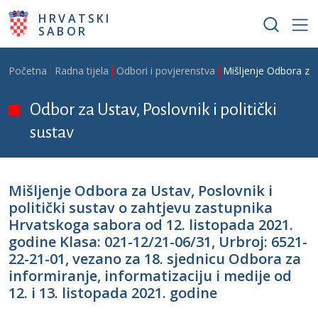
Skoči na glavni sadržaj
HRVATSKI
SABOR
Breadcrumb
Početna
Radna tijela
Odbori i povjerenstva
Mišljenje Odbora za 
Odbor za Ustav, Poslovnik i politički
sustav
Mišljenje Odbora za Ustav, Poslovnik i
politički sustav o zahtjevu zastupnika
Hrvatskoga sabora od 12. listopada 2021.
godine Klasa: 021-12/21-06/31, Urbroj: 6521-
22-21-01, vezano za 18. sjednicu Odbora za
informiranje, informatizaciju i medije od
12. i 13. listopada 2021. godine