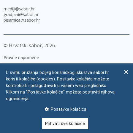
mediji@sabor.hr
gradjani@sabor.hr
pisarnica@sabor.hr
© Hrvatski sabor,
2026
Pravne napomene
Izjava o pristupačnosti
U svrhu pružanja boljeg korisničkog iskustva sabor.hr
Zaštita osobnih podataka
koristi kolačiće (cookies). Postavke kolačića možete
kontrolirati i prilagođavati u vašem web pregledniku.
Impressum
Klikom na "Postavke kolačića" možete postaviti njihova
Česta pitanja
ograničenja.
Kontakti
Postavke kolačića
Mapa weba
Prihvati sve kolačiće