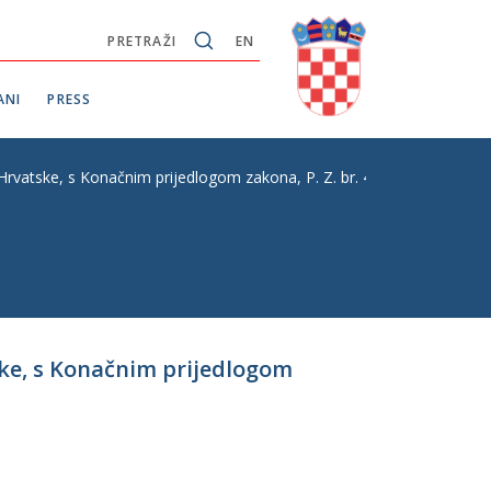
PRETRAŽI
EN
ANI
PRESS
rvatske, s Konačnim prijedlogom zakona, P. Z. br. 4
ske, s Konačnim prijedlogom