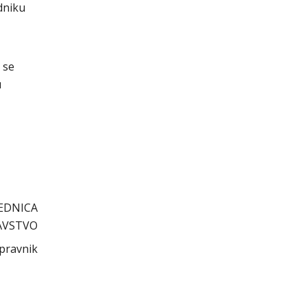
dniku
 se
u
EDNICA
AVSTVO
 pravnik