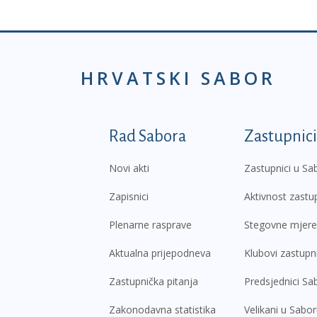
HRVATSKI SABOR
Podnožje prvi izborni
Rad Sabora
Zastupnici
Novi akti
Zastupnici u Sa
Zapisnici
Aktivnost zastu
Plenarne rasprave
Stegovne mjere
Aktualna prijepodneva
Klubovi zastupn
Zastupnička pitanja
Predsjednici Sa
Zakonodavna statistika
Velikani u Sabo