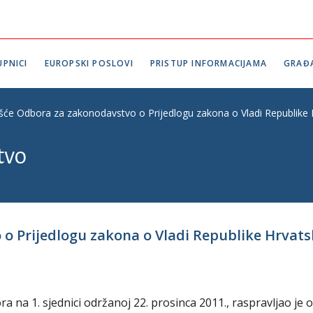
PNICI
EUROPSKI POSLOVI
PRISTUP INFORMACIJAMA
GRAĐ
ešće Odbora za zakonodavstvo o Prijedlogu zakona o Vladi Republike H
tvo
 o Prijedlogu zakona o Vladi Republike Hrvat
na 1. sjednici održanoj 22. prosinca 2011., raspravljao je o