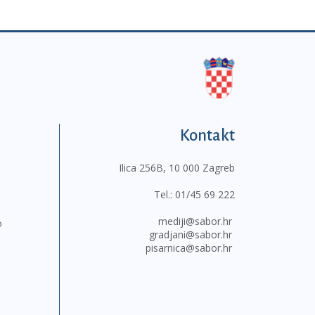
Kontakt
Ilica 256B, 10 000 Zagreb
Tel.:
01/45 69 222
mediji@sabor.hr
o
gradjani@sabor.hr
pisarnica@sabor.hr