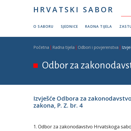
Skoči na glavni sadržaj
HRVATSKI SABOR
O SABORU
SJEDNICE
RADNA TIJELA
ZASTU
Breadcrumb
Početna
Radna tijela
Odbori i povjerenstva
Izvj
Odbor za zakonodavs
Izvješće Odbora za zakonodavstvo
zakona, P. Z. br. 4
1. Odbor za zakonodavstvo Hrvatskoga sabora 