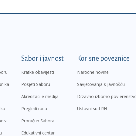
k
Sabor i javnost
Korisne poveznice
boru
Kratke obavijesti
Narodne novine
pnika
Posjeti Saboru
Savjetovanja s javnošću
Akreditacije medija
Državno izborno povjerenstv
ika
Pregledi rada
Ustavni sud RH
bora
Proračun Sabora
ru
Edukativni centar