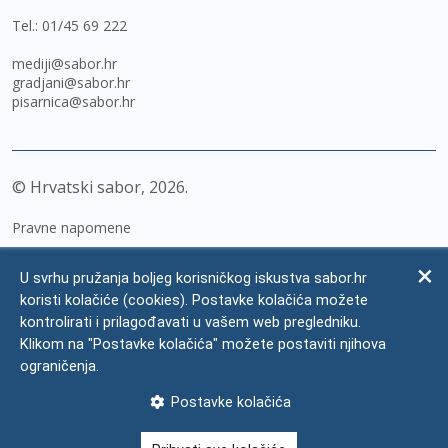
Tel.:
01/45 69 222
mediji@sabor.hr
gradjani@sabor.hr
pisarnica@sabor.hr
© Hrvatski sabor,
2026
Pravne napomene
Izjava o pristupačnosti
U svrhu pružanja boljeg korisničkog iskustva sabor.hr
Zaštita osobnih podataka
koristi kolačiće (cookies). Postavke kolačića možete
kontrolirati i prilagođavati u vašem web pregledniku.
Impressum
Klikom na "Postavke kolačića" možete postaviti njihova
Česta pitanja
ograničenja.
Kontakti
Postavke kolačića
Mapa weba