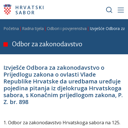
Skoči na glavni sadržaj
HRVATSKI
SABOR
Breadcrumb
Početna
Radna tijela
Odbori i povjerenstva
Izvješće Odbora za z
Odbor za zakonodavstvo
Izvješće Odbora za zakonodavstvo o
Prijedlogu zakona o ovlasti Vlade
Republike Hrvatske da uredbama uređuje
pojedina pitanja iz djelokruga Hrvatskoga
sabora, s Konačnim prijedlogom zakona, P.
Z. br. 898
1. Odbor za zakonodavstvo Hrvatskoga sabora na 125.