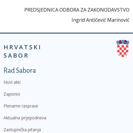
PREDSJEDNICA ODBORA ZA ZAKONODAVSTVO
Ingrid Antičević Marinović
HRVATSKI
SABOR
Podnožje prvi izbornik
Rad Sabora
Novi akti
Zapisnici
Plenarne rasprave
Aktualna prijepodneva
Zastupnička pitanja