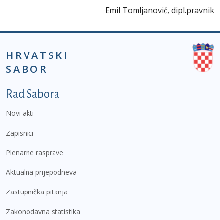
Emil Tomljanović, dipl.pravnik
HRVATSKI
SABOR
Podnožje prvi izbornik
Rad Sabora
Novi akti
Zapisnici
Plenarne rasprave
Aktualna prijepodneva
Zastupnička pitanja
Zakonodavna statistika