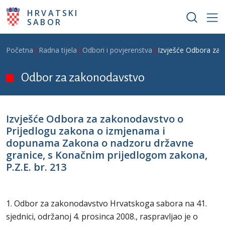
Skoči na glavni sadržaj
HRVATSKI
SABOR
Breadcrumb
Početna
Radna tijela
Odbori i povjerenstva
Izvješće Odbora za 
Odbor za zakonodavstvo
Izvješće Odbora za zakonodavstvo o
Prijedlogu zakona o izmjenama i
dopunama Zakona o nadzoru državne
granice, s Konačnim prijedlogom zakona,
P.Z.E. br. 213
1. Odbor za zakonodavstvo Hrvatskoga sabora na 41.
sjednici, održanoj 4. prosinca 2008., raspravljao je o