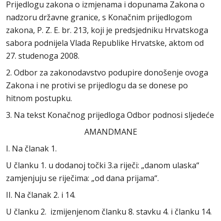
Prijedlogu zakona o izmjenama i dopunama Zakona o
nadzoru državne granice, s Konačnim prijedlogom
zakona, P. Z. E. br. 213, koji je predsjedniku Hrvatskoga
sabora podnijela Vlada Republike Hrvatske, aktom od
27. studenoga 2008.
2. Odbor za zakonodavstvo podupire donošenje ovoga
Zakona i ne protivi se prijedlogu da se donese po
hitnom postupku.
3. Na tekst Konačnog prijedloga Odbor podnosi sljedeće
AMANDMANE
I. Na članak 1.
U članku 1. u dodanoj točki 3.a riječi: „danom ulaska“
zamjenjuju se riječima: „od dana prijama“.
II. Na članak 2. i 14.
U članku 2. izmijenjenom članku 8. stavku 4. i članku 14.