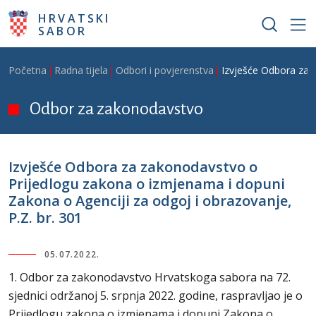
Skoči na glavni sadržaj
HRVATSKI
SABOR
Breadcrumb
Početna
Radna tijela
Odbori i povjerenstva
Izvješće Odbora za z
Odbor za zakonodavstvo
Izvješće Odbora za zakonodavstvo o
Prijedlogu zakona o izmjenama i dopuni
Zakona o Agenciji za odgoj i obrazovanje,
P.Z. br. 301
05.07.2022.
1. Odbor za zakonodavstvo Hrvatskoga sabora na 72.
sjednici održanoj 5. srpnja 2022. godine, raspravljao je o
Prijedlogu zakona o izmjenama i dopuni Zakona o