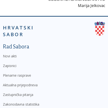
Marija Jelkovac
HRVATSKI
SABOR
Podnožje prvi izbornik
Rad Sabora
Novi akti
Zapisnici
Plenarne rasprave
Aktualna prijepodneva
Zastupnička pitanja
Zakonodavna statistika