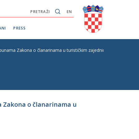
PRETRAŽI
EN
ANI
PRESS
unama Zakona o članarinama u turističkim zajednicama, s Konačnim 
a Zakona o članarinama u