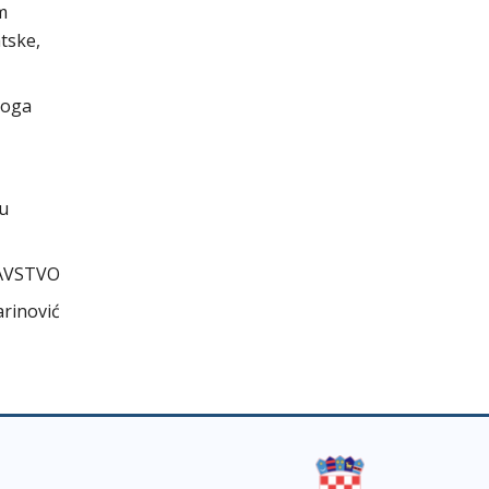
m
tske,
voga
cu
AVSTVO
arinović