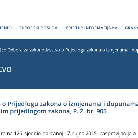
PNICI
EUROPSKI POSLOVI
PRISTUP INFORMACIJAMA
GRAĐ
ešće Odbora za zakonodavstvo o Prijedlogu zakona o izmjenama i dop
tvo
o o Prijedlogu zakona o izmjenama i dopunam
im prijedlogom zakona, P. Z. br. 905
na 126. sjednici održanoj 17. rujna 2015., raspravljao je o