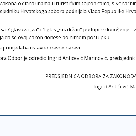
Zakona o članarinama u turističkim zajednicama, s Konačni
redsjedniku Hrvatskoga sabora podnijela Vlada Republike Hrva
sa 7 glasova „za“ i 1 glas „suzdržan“ podupire donošenje o
elja da se ovaj Zakon donese po hitnom postupku.
ema primjedaba ustavnopravne naravi.
abora Odbor je odredio Ingrid Antičević Marinović, predsjedni
PREDSJEDNICA ODBORA ZA ZAKONOD
Ingrid Antičević M