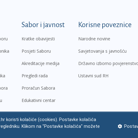
k
Sabor i javnost
Korisne poveznice
boru
Kratke obavijesti
Narodne novine
pnika
Posjeti Saboru
Savjetovanja s javnošću
Akreditacije medija
Državno izborno povjerenstv
ika
Pregledi rada
Ustavni sud RH
bora
Proračun Sabora
ru
Edukativni centar
.hr koristi kolačiće (cookies). Postavke kolačića
regledniku. Klikom na "Postavke kolačića" možete
Postav
ne napomene
Izjava o pristupačnosti
Zaštita osobnih podataka
Impres