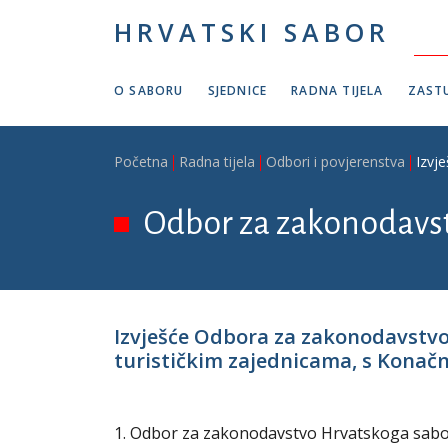
Skoči na glavni sadržaj
HRVATSKI SABOR
O SABORU
SJEDNICE
RADNA TIJELA
ZASTU
Breadcrumb
Početna
Radna tijela
Odbori i povjerenstva
Izvj
Odbor za zakonodavs
Izvješće Odbora za zakonodavstv
turističkim zajednicama, s Konačn
1. Odbor za zakonodavstvo Hrvatskoga sabora 