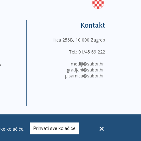
Kontakt
Ilica 256B, 10 000 Zagreb
Tel.:
01/45 69 222
mediji@sabor.hr
o
gradjani@sabor.hr
pisarnica@sabor.hr
Prihvati sve kolačiće
ke kolačića
sum
Česta pitanja
Kontakti
Mapa weba