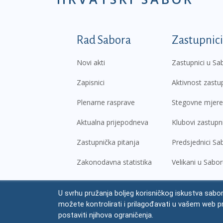
Podnožje prvi izborni
Rad Sabora
Zastupnici
Novi akti
Zastupnici u Sa
Zapisnici
Aktivnost zastu
Plenarne rasprave
Stegovne mjere
Aktualna prijepodneva
Klubovi zastupn
Zastupnička pitanja
Predsjednici Sa
Zakonodavna statistika
Velikani u Sabo
U svrhu pružanja boljeg korisničkog iskustva sabor
© Hrvatski sabor,
2026
možete kontrolirati i prilagođavati u vašem web p
Prav
postaviti njihova ograničenja.