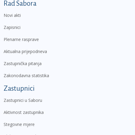
Podnožje prvi izbornik
Rad Sabora
Novi akti
Zapisnici
Plenarne rasprave
Aktualna prijepodneva
Zastupnička pitanja
Zakonodavna statistika
Zastupnici
Zastupnici u Saboru
Aktivnost zastupnika
Stegovne mjere