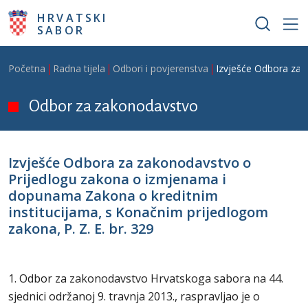
Skoči na glavni sadržaj
HRVATSKI
SABOR
Breadcrumb
Početna
Radna tijela
Odbori i povjerenstva
Izvješće Odbora za 
Odbor za zakonodavstvo
Izvješće Odbora za zakonodavstvo o
Prijedlogu zakona o izmjenama i
dopunama Zakona o kreditnim
institucijama, s Konačnim prijedlogom
zakona, P. Z. E. br. 329
1. Odbor za zakonodavstvo Hrvatskoga sabora na 44.
sjednici održanoj 9. travnja 2013., raspravljao je o