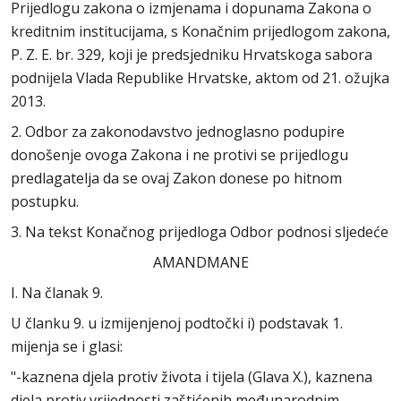
Prijedlogu zakona o izmjenama i dopunama Zakona o
kreditnim institucijama, s Konačnim prijedlogom zakona,
P. Z. E. br. 329, koji je predsjedniku Hrvatskoga sabora
podnijela Vlada Republike Hrvatske, aktom od 21. ožujka
2013.
2. Odbor za zakonodavstvo jednoglasno podupire
donošenje ovoga Zakona i ne protivi se prijedlogu
predlagatelja da se ovaj Zakon donese po hitnom
postupku.
3. Na tekst Konačnog prijedloga Odbor podnosi sljedeće
AMANDMANE
I. Na članak 9.
U članku 9. u izmijenjenoj podtočki i) podstavak 1.
mijenja se i glasi:
"-kaznena djela protiv života i tijela (Glava X.), kaznena
djela protiv vrijednosti zaštićenih međunarodnim