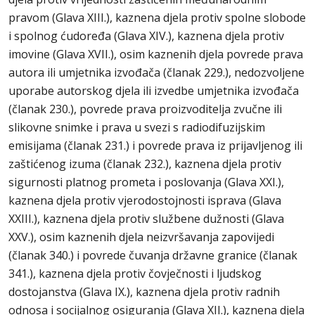
pravom (Glava XIII.), kaznena djela protiv spolne slobode
i spolnog ćudoređa (Glava XIV.), kaznena djela protiv
imovine (Glava XVII.), osim kaznenih djela povrede prava
autora ili umjetnika izvođača (članak 229.), nedozvoljene
uporabe autorskog djela ili izvedbe umjetnika izvođača
(članak 230.), povrede prava proizvoditelja zvučne ili
slikovne snimke i prava u svezi s radiodifuzijskim
emisijama (članak 231.) i povrede prava iz prijavljenog ili
zaštićenog izuma (članak 232.), kaznena djela protiv
sigurnosti platnog prometa i poslovanja (Glava XXI.),
kaznena djela protiv vjerodostojnosti isprava (Glava
XXIII.), kaznena djela protiv službene dužnosti (Glava
XXV.), osim kaznenih djela neizvršavanja zapovijedi
(članak 340.) i povrede čuvanja državne granice (članak
341.), kaznena djela protiv čovječnosti i ljudskog
dostojanstva (Glava IX.), kaznena djela protiv radnih
odnosa i socijalnog osiguranja (Glava XII.), kaznena djela