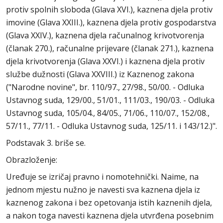
protiv spolnih sloboda (Glava XVI.), kaznena djela protiv
imovine (Glava XXIII.), kaznena djela protiv gospodarstva
(Glava XXIV.), kaznena djela računalnog krivotvorenja
(članak 270.), računalne prijevare (članak 271.), kaznena
djela krivotvorenja (Glava XXVI.) i kaznena djela protiv
službe dužnosti (Glava XXVIII.) iz Kaznenog zakona
("Narodne novine", br. 110/97., 27/98., 50/00. - Odluka
Ustavnog suda, 129/00., 51/01., 111/03., 190/03. - Odluka
Ustavnog suda, 105/04., 84/05., 71/06., 110/07., 152/08.,
57/11., 77/11. - Odluka Ustavnog suda, 125/11. i 143/12.)".
Podstavak 3. briše se.
Obrazloženje:
Uređuje se izričaj pravno i nomotehnički. Naime, na
jednom mjestu nužno je navesti sva kaznena djela iz
kaznenog zakona i bez opetovanja istih kaznenih djela,
a nakon toga navesti kaznena djela utvrđena posebnim