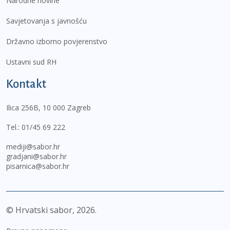
Narodne novine
Savjetovanja s javnošću
Državno izborno povjerenstvo
Ustavni sud RH
Kontakt
Ilica 256B, 10 000 Zagreb
Tel.:
01/45 69 222
mediji@sabor.hr
gradjani@sabor.hr
pisarnica@sabor.hr
© Hrvatski sabor,
2026