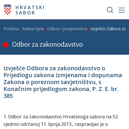
Skoči na glavni sadržaj
HRVATSKI
SABOR
Breadcrumb
Početna
Radna tijela
Odbori i povjerenstva
Izvješće Odbora za 
Odbor za zakonodavstvo
Izvješće Odbora za zakonodavstvo o
Prijedlogu zakona izmjenama i dopunama
Zakona o poreznom savjetništvu, s
Konačnim prijedlogom zakona, P. Z. E. br.
385
1. Odbor za zakonodavstvo Hrvatskoga sabora na 52.
sjednici održanoj 11. lipnja 2013., raspravljao je o