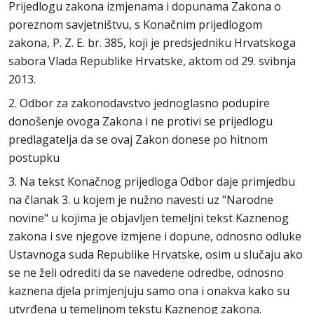
Prijedlogu zakona izmjenama i dopunama Zakona o
poreznom savjetništvu, s Konačnim prijedlogom
zakona, P. Z. E. br. 385, koji je predsjedniku Hrvatskoga
sabora Vlada Republike Hrvatske, aktom od 29. svibnja
2013.
2. Odbor za zakonodavstvo jednoglasno podupire
donošenje ovoga Zakona i ne protivi se prijedlogu
predlagatelja da se ovaj Zakon donese po hitnom
postupku
3. Na tekst Konačnog prijedloga Odbor daje primjedbu
na članak 3. u kojem je nužno navesti uz "Narodne
novine" u kojima je objavljen temeljni tekst Kaznenog
zakona i sve njegove izmjene i dopune, odnosno odluke
Ustavnoga suda Republike Hrvatske, osim u slučaju ako
se ne želi odrediti da se navedene odredbe, odnosno
kaznena djela primjenjuju samo ona i onakva kako su
utvrđena u temeljnom tekstu Kaznenog zakona.