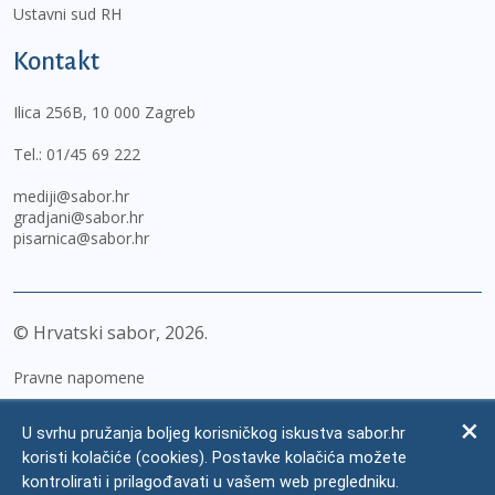
Ustavni sud RH
Kontakt
Ilica 256B, 10 000 Zagreb
Tel.:
01/45 69 222
mediji@sabor.hr
gradjani@sabor.hr
pisarnica@sabor.hr
© Hrvatski sabor,
2026
Pravne napomene
Izjava o pristupačnosti
U svrhu pružanja boljeg korisničkog iskustva sabor.hr
Zaštita osobnih podataka
koristi kolačiće (cookies). Postavke kolačića možete
kontrolirati i prilagođavati u vašem web pregledniku.
Impressum