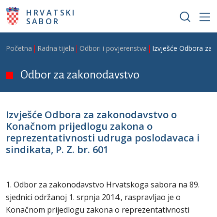
Skoči na glavni sadržaj
HRVATSKI
SABOR
Breadcrumb
Početna
Radna tijela
Odbori i povjerenstva
Izvješće Odbora za z
Odbor za zakonodavstvo
Izvješće Odbora za zakonodavstvo o
Konačnom prijedlogu zakona o
reprezentativnosti udruga poslodavaca i
sindikata, P. Z. br. 601
1. Odbor za zakonodavstvo Hrvatskoga sabora na 89.
sjednici održanoj 1. srpnja 2014., raspravljao je o
Konačnom prijedlogu zakona o reprezentativnosti