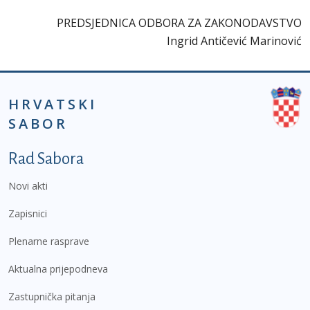
PREDSJEDNICA ODBORA ZA ZAKONODAVSTVO
Ingrid Antičević Marinović
HRVATSKI
SABOR
Podnožje prvi izbornik
Rad Sabora
Novi akti
Zapisnici
Plenarne rasprave
Aktualna prijepodneva
Zastupnička pitanja