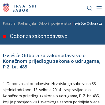
Skoči na glavni sadržaj
HRVATSKI
SABOR
Breadcrumb
Početna
Radna tijela
Odbori i povjerenstva
Izvješće Odbora za 
Odbor za zakonodavstvo
Izvješće Odbora za zakonodavstvo o
Konačnom prijedlogu zakona o udrugama,
P.Z. br. 485
1. Odbor za zakonodavstvo Hrvatskoga sabora na 83.
sjednici održanoj 13. svibnja 2014., raspravljao je o
Konačnom prijedlogu zakona o udrugama, P. Z. br. 485,
koji je predsjedniku Hrvatskoga sabora podnijela Vlada