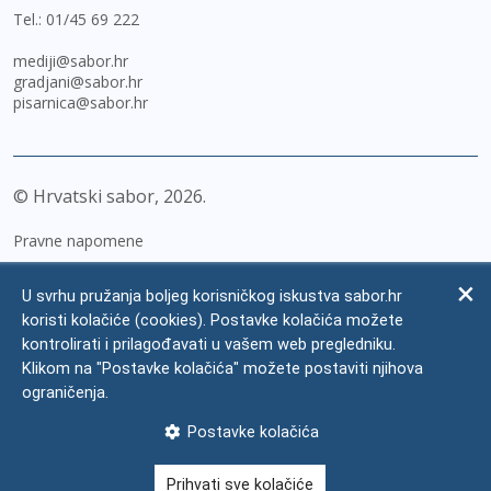
Tel.:
01/45 69 222
mediji@sabor.hr
gradjani@sabor.hr
pisarnica@sabor.hr
© Hrvatski sabor,
2026
Pravne napomene
Izjava o pristupačnosti
U svrhu pružanja boljeg korisničkog iskustva sabor.hr
Zaštita osobnih podataka
koristi kolačiće (cookies). Postavke kolačića možete
kontrolirati i prilagođavati u vašem web pregledniku.
Impressum
Klikom na "Postavke kolačića" možete postaviti njihova
Česta pitanja
ograničenja.
Kontakti
Postavke kolačića
Mapa weba
Prihvati sve kolačiće