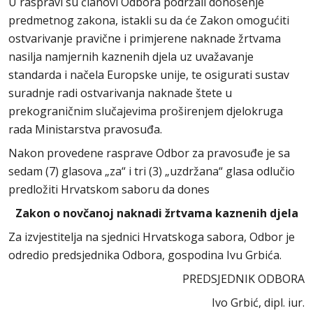
U raspravi su članovi Odbora podržali donošenje
predmetnog zakona, istakli su da će Zakon omogućiti
ostvarivanje pravične i primjerene naknade žrtvama
nasilja namjernih kaznenih djela uz uvažavanje
standarda i načela Europske unije, te osigurati sustav
suradnje radi ostvarivanja naknade štete u
prekograničnim slučajevima proširenjem djelokruga
rada Ministarstva pravosuđa.
Nakon provedene rasprave Odbor za pravosuđe je sa
sedam (7) glasova „za“ i tri (3) „uzdržana“ glasa odlučio
predložiti Hrvatskom saboru da dones
Zakon o novčanoj naknadi žrtvama kaznenih djela
Za izvjestitelja na sjednici Hrvatskoga sabora, Odbor je
odredio predsjednika Odbora, gospodina Ivu Grbića.
PREDSJEDNIK ODBORA
Ivo Grbić, dipl. iur.