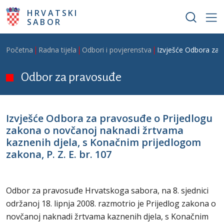
Skoči na glavni sadržaj
HRVATSKI
SABOR
Breadcrumb
Početna
Radna tijela
Odbori i povjerenstva
Izvješće Odbora za p
Odbor za pravosuđe
Izvješće Odbora za pravosuđe o Prijedlogu
zakona o novčanoj naknadi žrtvama
kaznenih djela, s Konačnim prijedlogom
zakona, P. Z. E. br. 107
Odbor za pravosuđe Hrvatskoga sabora, na 8. sjednici
održanoj 18. lipnja 2008. razmotrio je Prijedlog zakona o
novčanoj naknadi žrtvama kaznenih djela, s Konačnim