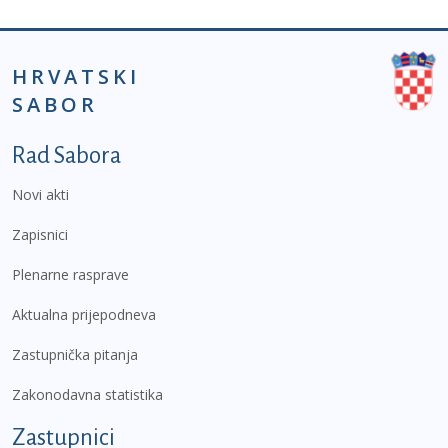
HRVATSKI
SABOR
Podnožje prvi izbornik
Rad Sabora
Novi akti
Zapisnici
Plenarne rasprave
Aktualna prijepodneva
Zastupnička pitanja
Zakonodavna statistika
Zastupnici