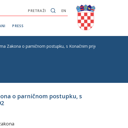
PRETRAŽI
EN
ANI
PRESS
 Zakona o parničnom postupku, s Konačnim prijedlogom zakona, hitni
kona o parničnom postupku, s
92
 zakona