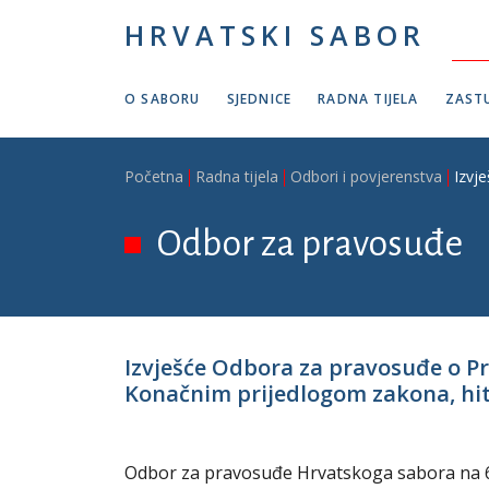
Skoči na glavni sadržaj
HRVATSKI SABOR
O SABORU
SJEDNICE
RADNA TIJELA
ZASTU
Breadcrumb
Početna
Radna tijela
Odbori i povjerenstva
Izvj
Odbor za pravosuđe
Izvješće Odbora za pravosuđe o 
Konačnim prijedlogom zakona, hitni
Odbor za pravosuđe Hrvatskoga sabora na 62.