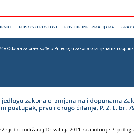
PNICI
EUROPSKI POSLOVI
PRISTUP INFORMACIJAMA
GRAĐ
ešće Odbora za pravosuđe o Prijedlogu zakona o izmjenama i dopunama
Prijedlogu zakona o izmjenama i dopunama Za
 postupak, prvo i drugo čitanje, P. Z. E. br. 7
 sjednici održanoj 10. svibnja 2011. razmotrio je Prijedlog