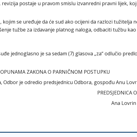
 revizija postaje u pravom smislu izvanredni pravni lijek, ko
5., kojim se uređuje da će sud ako ocijeni da razlozi tužitelja 
enje tužbe za izdavanje platnog naloga, odbaciti tužbu kao
e jednoglasno je sa sedam (7) glasova „za“ odlučio predlo
 DOPUNAMA ZAKONA O PARNIČNOM POSTUPKU
ora, Odbor je odredio predsjednicu Odbora, gospođu Anu Lovr
PREDSJEDNICA 
Ana Lovrin d