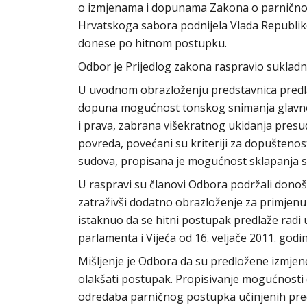
o izmjenama i dopunama Zakona o parničnom
Hrvatskoga sabora podnijela Vlada Republike
donese po hitnom postupku.
Odbor je Prijedlog zakona raspravio sukladno
U uvodnom obrazloženju predstavnica predlag
dopuna mogućnost tonskog snimanja glavne r
i prava, zabrana višekratnog ukidanja pres
povreda, povećani su kriteriji za dopuštenos
sudova, propisana je mogućnost sklapanja
U raspravi su članovi Odbora podržali dono
zatraživši dodatno obrazloženje za primjenu
istaknuo da se hitni postupak predlaže radi
parlamenta i Vijeća od 16. veljače 2011. godi
Mišljenje je Odbora da su predložene izmje
olakšati postupak. Propisivanje mogućnosti
odredaba parničnog postupka učinjenih pre