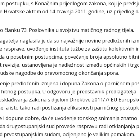
 postupku, s Konačnim prijedlogom zakona, koji je predsj
 Hrvatske aktom od 14. travnja 2011. godine, uz prijedlog d
 članku 73. Poslovnika u svojstvu matičnog radnog tijela.
atelja naglasila je da su najvažnije novine predloženih izm
asprave, uvođenje instituta tužbe za zaštitu kolektivnih i
uda u posebnim postupcima, povećanje broja apsolutno bitn
t revizije, ustanovljena je nadležnost između općinskih i trg
 sudske nagodbe do pravomoćnog okončanja spora.
šenje predloženih izmjena i dopuna Zakona o parničnom po
 hitnog postupka. U odgovoru je predstavnik predlagatelja
 usklađivanja Zakona s dijelom Direktive 2011/7/ EU Europs
ne, a isto tako radi postizanja efikasnosti parničnog postupk
ne i dopune dobre, da će uvođenje tonskog snimanja znatno
 da drugostupanjski sud provede raspravu radi otklanjanja 
d prvostupanjskim sudom, ocijenjeno je velikim pomakom.