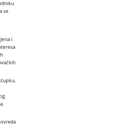
edniku
a se
jena i
nteresa
ih
ovačkih
stupku,
kog
a.
povreda