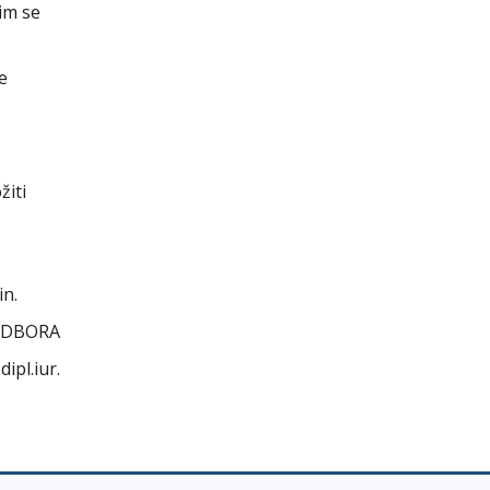
jim se
ne
žiti
in.
ODBORA
ipl.iur.