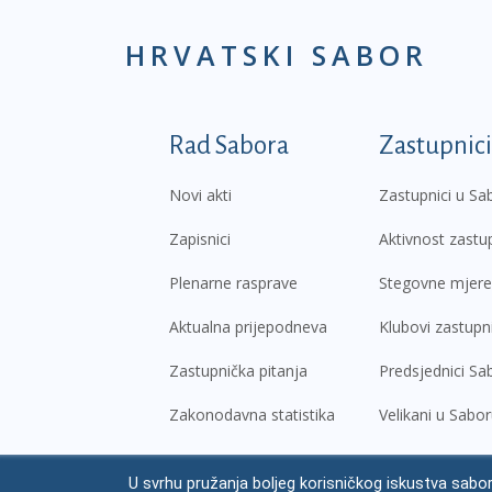
HRVATSKI SABOR
Podnožje prvi izborni
Rad Sabora
Zastupnici
Novi akti
Zastupnici u Sa
Zapisnici
Aktivnost zastu
Plenarne rasprave
Stegovne mjere
Aktualna prijepodneva
Klubovi zastupn
Zastupnička pitanja
Predsjednici Sa
Zakonodavna statistika
Velikani u Sabo
U svrhu pružanja boljeg korisničkog iskustva sabor