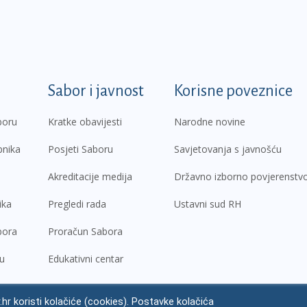
k
Sabor i javnost
Korisne poveznice
boru
Kratke obavijesti
Narodne novine
pnika
Posjeti Saboru
Savjetovanja s javnošću
Akreditacije medija
Državno izborno povjerenstv
ika
Pregledi rada
Ustavni sud RH
bora
Proračun Sabora
ru
Edukativni centar
.hr koristi kolačiće (cookies). Postavke kolačića