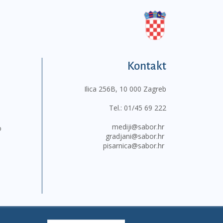
Kontakt
Ilica 256B, 10 000 Zagreb
Tel.:
01/45 69 222
mediji@sabor.hr
o
gradjani@sabor.hr
pisarnica@sabor.hr