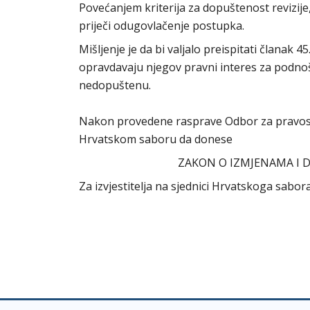
Povećanjem kriterija za dopuštenost revizije,
priječi odugovlačenje postupka.
Mišljenje je da bi valjalo preispitati članak 4
opravdavaju njegov pravni interes za podnoš
nedopuštenu.
Nakon provedene rasprave Odbor za pravosuđ
Hrvatskom saboru da donese
ZAKON O IZMJENAMA I
Za izvjestitelja na sjednici Hrvatskoga sab