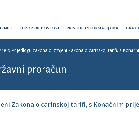
PNICI
EUROPSKI POSLOVI
PRISTUP INFORMACIJAMA
GRAĐ
šće o Prijedlogu zakona o izmjeni Zakona o carinskoj tarifi, s Konačni
državni proračun
jeni Zakona o carinskoj tarifi, s Konačnim pri