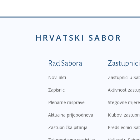
HRVATSKI SABOR
Podnožje prvi izborni
Rad Sabora
Zastupnici
Novi akti
Zastupnici u Sa
Zapisnici
Aktivnost zastu
Plenarne rasprave
Stegovne mjere
Aktualna prijepodneva
Klubovi zastupn
Zastupnička pitanja
Predsjednici Sa
Zakonodavna statistika
Velikani u Sabo