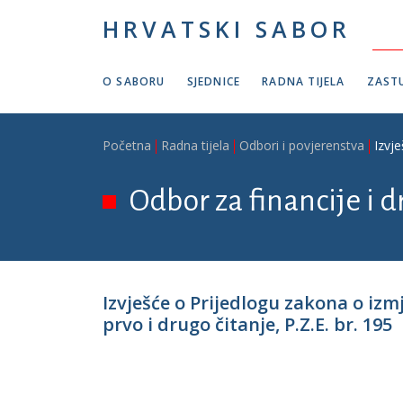
Skoči na glavni sadržaj
HRVATSKI SABOR
O SABORU
SJEDNICE
RADNA TIJELA
ZASTU
Breadcrumb
Početna
Radna tijela
Odbori i povjerenstva
Izvje
Odbor za financije i 
Izvješće o Prijedlogu zakona o izm
prvo i drugo čitanje, P.Z.E. br. 195