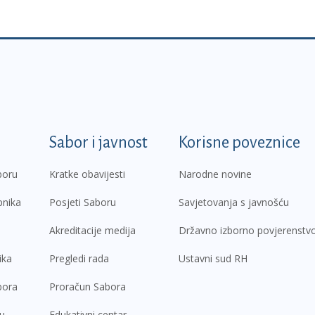
k
Sabor i javnost
Korisne poveznice
boru
Kratke obavijesti
Narodne novine
pnika
Posjeti Saboru
Savjetovanja s javnošću
Akreditacije medija
Državno izborno povjerenstv
ika
Pregledi rada
Ustavni sud RH
bora
Proračun Sabora
ru
Edukativni centar