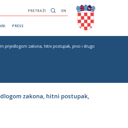
PRETRAŽI
EN
ANI
PRESS
m prijedlogom zakona, hitni postupak, prvo i drugo čitanje, P.Z.E. br.
jedlogom zakona, hitni postupak,