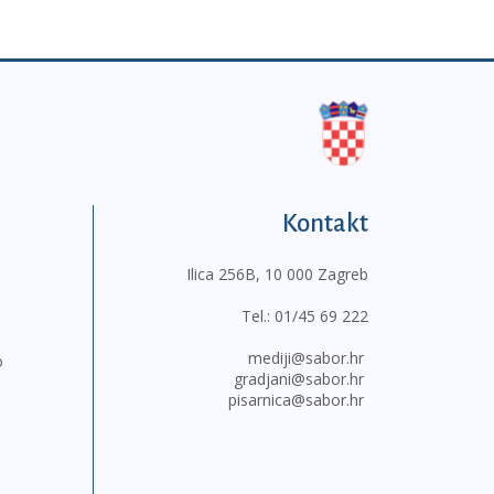
Kontakt
Ilica 256B, 10 000 Zagreb
Tel.:
01/45 69 222
mediji@sabor.hr
o
gradjani@sabor.hr
pisarnica@sabor.hr