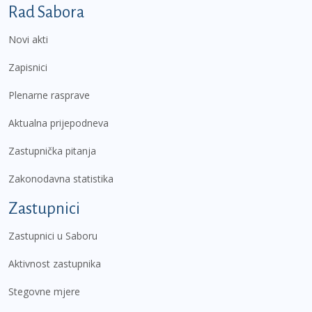
Podnožje prvi izbornik
Rad Sabora
Novi akti
Zapisnici
Plenarne rasprave
Aktualna prijepodneva
Zastupnička pitanja
Zakonodavna statistika
Zastupnici
Zastupnici u Saboru
Aktivnost zastupnika
Stegovne mjere