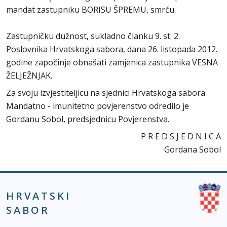
mandat zastupniku BORISU ŠPREMU, smrću.
Zastupničku dužnost, sukladno članku 9. st. 2.
Poslovnika Hrvatskoga sabora, dana 26. listopada 2012.
godine započinje obnašati zamjenica zastupnika VESNA
ŽELJEŽNJAK.
Za svoju izvjestiteljicu na sjednici Hrvatskoga sabora
Mandatno - imunitetno povjerenstvo odredilo je
Gordanu Sobol, predsjednicu Povjerenstva.
P R E D S J E D N I C A
Gordana Sobol
HRVATSKI
SABOR