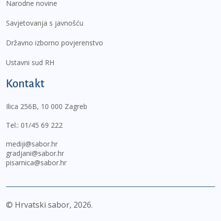
Narodne novine
Savjetovanja s javnošću
Državno izborno povjerenstvo
Ustavni sud RH
Kontakt
Ilica 256B, 10 000 Zagreb
Tel.:
01/45 69 222
mediji@sabor.hr
gradjani@sabor.hr
pisarnica@sabor.hr
© Hrvatski sabor,
2026