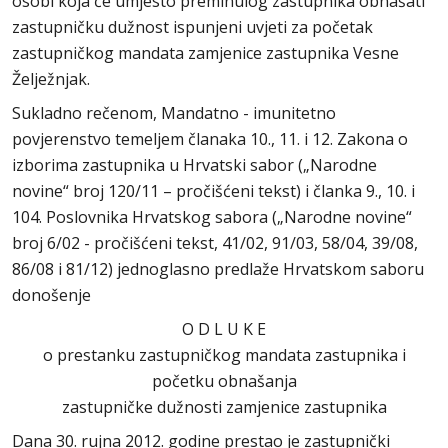
osobi koja će umjesto preminulog zastupnika obnašati
zastupničku dužnost ispunjeni uvjeti za početak
zastupničkog mandata zamjenice zastupnika Vesne
Želježnjak.
Sukladno rečenom, Mandatno - imunitetno
povjerenstvo temeljem članaka 10., 11. i 12. Zakona o
izborima zastupnika u Hrvatski sabor („Narodne
novine“ broj 120/11 – pročišćeni tekst) i članka 9., 10. i
104. Poslovnika Hrvatskog sabora („Narodne novine“
broj 6/02 - pročišćeni tekst, 41/02, 91/03, 58/04, 39/08,
86/08 i 81/12) jednoglasno predlaže Hrvatskom saboru
donošenje
O D L U K E
o prestanku zastupničkog mandata zastupnika i
početku obnašanja
zastupničke dužnosti zamjenice zastupnika
Dana 30. rujna 2012. godine prestao je zastupnički