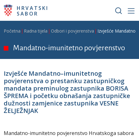
Skoči na glavni sadržaj
HRVATSKI
SABOR
Breadcrumb
Početna
Radna tijela
Odbori i povjerenstva
Izvješće Mandatno–i
Mandatno-imunitetno povjerenstvo
Izvješće Mandatno–imunitetnog
povjerenstva o prestanku zastupničkog
mandata preminulog zastupnika BORISA
ŠPREMA i početku obnašanja zastupničke
dužnosti zamjenice zastupnika VESNE
ŽELJEŽNJAK
Mandatno-imunitetno povjerenstvo Hrvatskoga sabora