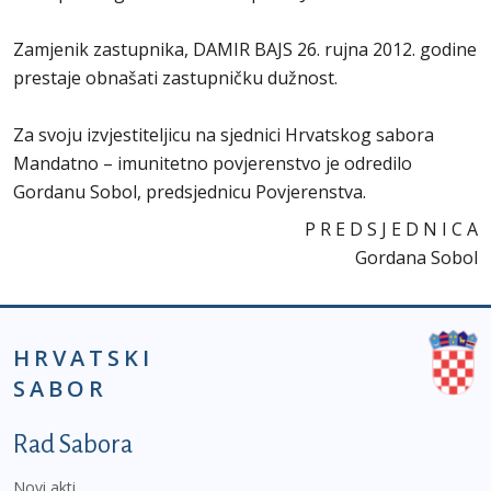
Zamjenik zastupnika, DAMIR BAJS 26. rujna 2012. godine
prestaje obnašati zastupničku dužnost.
Za svoju izvjestiteljicu na sjednici Hrvatskog sabora
Mandatno – imunitetno povjerenstvo je odredilo
Gordanu Sobol, predsjednicu Povjerenstva.
P R E D S J E D N I C A
Gordana Sobol
HRVATSKI
SABOR
Podnožje prvi izbornik
Rad Sabora
Novi akti