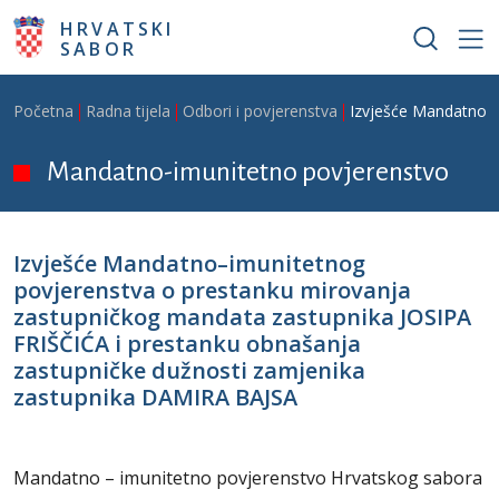
Skoči na glavni sadržaj
HRVATSKI
SABOR
Breadcrumb
Početna
Radna tijela
Odbori i povjerenstva
Izvješće Mandatno–i
Mandatno-imunitetno povjerenstvo
Izvješće Mandatno–imunitetnog
povjerenstva o prestanku mirovanja
zastupničkog mandata zastupnika JOSIPA
FRIŠČIĆA i prestanku obnašanja
zastupničke dužnosti zamjenika
zastupnika DAMIRA BAJSA
Mandatno – imunitetno povjerenstvo Hrvatskog sabora