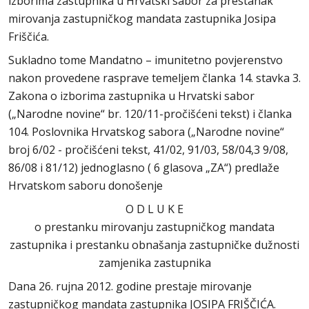
izborima zastupnika u Hrvatski sabor za prestanak
mirovanja zastupničkog mandata zastupnika Josipa
Friščića.
Sukladno tome Mandatno – imunitetno povjerenstvo
nakon provedene rasprave temeljem članka 14. stavka 3.
Zakona o izborima zastupnika u Hrvatski sabor
(„Narodne novine“ br. 120/11-pročišćeni tekst) i članka
104. Poslovnika Hrvatskog sabora („Narodne novine“
broj 6/02 - pročišćeni tekst, 41/02, 91/03, 58/04,3 9/08,
86/08 i 81/12) jednoglasno ( 6 glasova „ZA“) predlaže
Hrvatskom saboru donošenje
O D L U K E
o prestanku mirovanju zastupničkog mandata
zastupnika i prestanku obnašanja zastupničke dužnosti
zamjenika zastupnika
Dana 26. rujna 2012. godine prestaje mirovanje
zastupničkog mandata zastupnika JOSIPA FRIŠČIĆA.