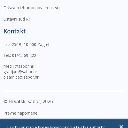
Državno izborno povjerenstvo
Ustavni sud RH
Kontakt
Ilica 256B, 10 000 Zagreb
Tel.:
01/45 69 222
mediji@sabor.hr
gradjani@sabor.hr
pisarnica@sabor.hr
© Hrvatski sabor,
2026
Pravne napomene
Izjava o pristupačnosti
U svrhu pružanja boljeg korisničkog iskustva sabor.hr