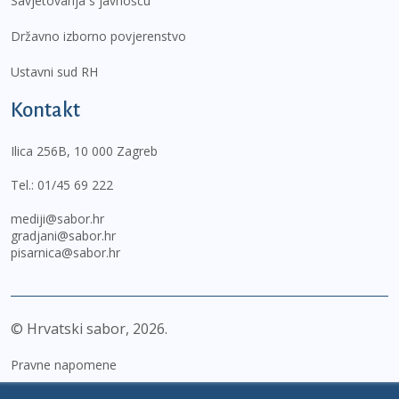
Savjetovanja s javnošću
Državno izborno povjerenstvo
Ustavni sud RH
Kontakt
Ilica 256B, 10 000 Zagreb
Tel.:
01/45 69 222
mediji@sabor.hr
gradjani@sabor.hr
pisarnica@sabor.hr
© Hrvatski sabor,
2026
Pravne napomene
Izjava o pristupačnosti