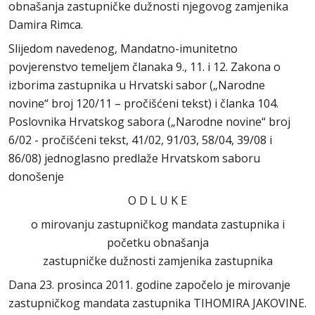
obnašanja zastupničke dužnosti njegovog zamjenika
Damira Rimca.
Slijedom navedenog, Mandatno-imunitetno
povjerenstvo temeljem članaka 9., 11. i 12. Zakona o
izborima zastupnika u Hrvatski sabor („Narodne
novine“ broj 120/11 – pročišćeni tekst) i članka 104.
Poslovnika Hrvatskog sabora („Narodne novine“ broj
6/02 - pročišćeni tekst, 41/02, 91/03, 58/04, 39/08 i
86/08) jednoglasno predlaže Hrvatskom saboru
donošenje
O D L U K E
o mirovanju zastupničkog mandata zastupnika i
početku obnašanja
zastupničke dužnosti zamjenika zastupnika
Dana 23. prosinca 2011. godine započelo je mirovanje
zastupničkog mandata zastupnika TIHOMIRA JAKOVINE.