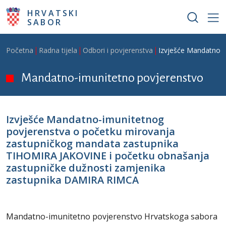
Skoči na glavni sadržaj
HRVATSKI
SABOR
Breadcrumb
Početna
Radna tijela
Odbori i povjerenstva
Izvješće Mandatno-
Mandatno-imunitetno povjerenstvo
Izvješće Mandatno-imunitetnog
povjerenstva o početku mirovanja
zastupničkog mandata zastupnika
TIHOMIRA JAKOVINE i početku obnašanja
zastupničke dužnosti zamjenika
zastupnika DAMIRA RIMCA
Mandatno-imunitetno povjerenstvo Hrvatskoga sabora