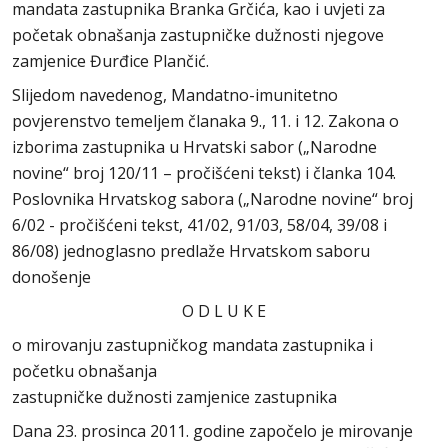
mandata zastupnika Branka Grčića, kao i uvjeti za
početak obnašanja zastupničke dužnosti njegove
zamjenice Đurđice Plančić.
Slijedom navedenog, Mandatno-imunitetno
povjerenstvo temeljem članaka 9., 11. i 12. Zakona o
izborima zastupnika u Hrvatski sabor („Narodne
novine“ broj 120/11 – pročišćeni tekst) i članka 104.
Poslovnika Hrvatskog sabora („Narodne novine“ broj
6/02 - pročišćeni tekst, 41/02, 91/03, 58/04, 39/08 i
86/08) jednoglasno predlaže Hrvatskom saboru
donošenje
O D L U K E
o mirovanju zastupničkog mandata zastupnika i
početku obnašanja
zastupničke dužnosti zamjenice zastupnika
Dana 23. prosinca 2011. godine započelo je mirovanje