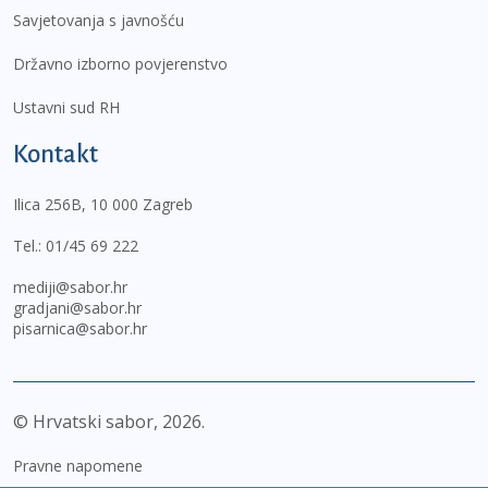
Savjetovanja s javnošću
Državno izborno povjerenstvo
Ustavni sud RH
Kontakt
Ilica 256B, 10 000 Zagreb
Tel.:
01/45 69 222
mediji@sabor.hr
gradjani@sabor.hr
pisarnica@sabor.hr
© Hrvatski sabor,
2026
Pravne napomene