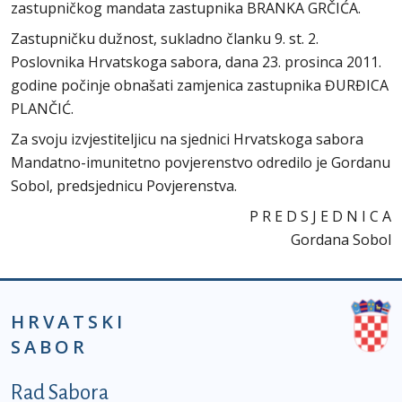
zastupničkog mandata zastupnika BRANKA GRČIĆA.
Zastupničku dužnost, sukladno članku 9. st. 2.
Poslovnika Hrvatskoga sabora, dana 23. prosinca 2011.
godine počinje obnašati zamjenica zastupnika ĐURĐICA
PLANČIĆ.
Za svoju izvjestiteljicu na sjednici Hrvatskoga sabora
Mandatno-imunitetno povjerenstvo odredilo je Gordanu
Sobol, predsjednicu Povjerenstva.
P R E D S J E D N I C A
Gordana Sobol
HRVATSKI
SABOR
Podnožje prvi izbornik
Rad Sabora