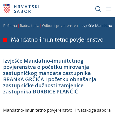
Skoči na glavni sadržaj
HRVATSKI
SABOR
Breadcrumb
Početna
Radna tijela
Odbori i povjerenstva
Izvješće Mandatno-
Mandatno-imunitetno povjerenstvo
Izvješće Mandatno-imunitetnog
povjerenstva o početku mirovanja
zastupničkog mandata zastupnika
BRANKA GRČIĆA i početku obnašanja
zastupničke dužnosti zamjenice
zastupnika ĐURĐICE PLANČIĆ
Mandatno-imunitetno povjerenstvo Hrvatskoga sabora