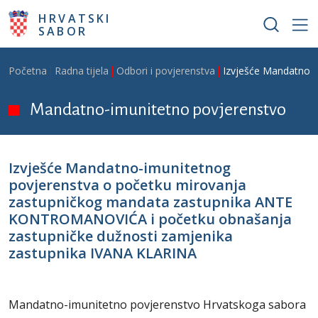
Skoči na glavni sadržaj
HRVATSKI
SABOR
Breadcrumb
Početna
Radna tijela
Odbori i povjerenstva
Izvješće Mandatno-
Mandatno-imunitetno povjerenstvo
Izvješće Mandatno-imunitetnog
povjerenstva o početku mirovanja
zastupničkog mandata zastupnika ANTE
KONTROMANOVIĆA i početku obnašanja
zastupničke dužnosti zamjenika
zastupnika IVANA KLARINA
Mandatno-imunitetno povjerenstvo Hrvatskoga sabora