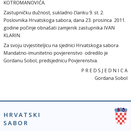
KOTROMANOVIĆA.
Zastupničku dužnost, sukladno članku 9. st. 2.
Poslovnika Hrvatskoga sabora, dana 23. prosinca 2011.
godine počinje obnašati zamjenik zastupnika IVAN
KLARIN.
Za svoju izvjestiteljicu na sjednici Hrvatskoga sabora
Mandatno-imunitetno povjerenstvo odredilo je
Gordanu Sobol, predsjednicu Povjerenstva.
P R E D S J E D N I C A
Gordana Sobol
HRVATSKI
SABOR