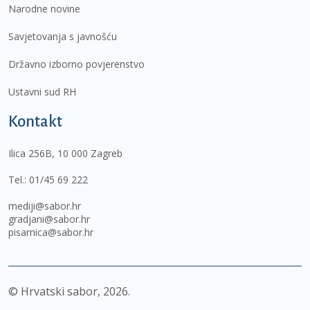
Narodne novine
Savjetovanja s javnošću
Državno izborno povjerenstvo
Ustavni sud RH
Kontakt
Ilica 256B, 10 000 Zagreb
Tel.:
01/45 69 222
mediji@sabor.hr
gradjani@sabor.hr
pisarnica@sabor.hr
© Hrvatski sabor,
2026