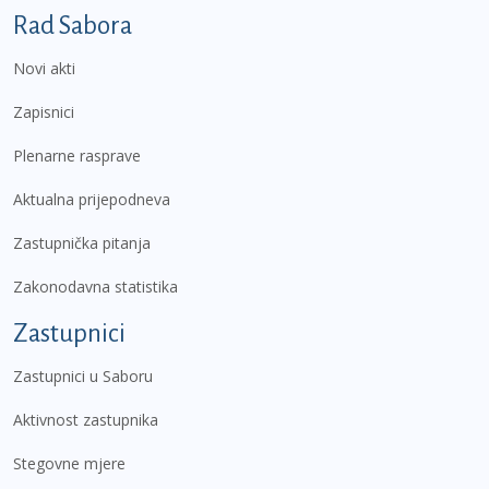
Podnožje prvi izbornik
Rad Sabora
Novi akti
Zapisnici
Plenarne rasprave
Aktualna prijepodneva
Zastupnička pitanja
Zakonodavna statistika
Zastupnici
Zastupnici u Saboru
Aktivnost zastupnika
Stegovne mjere