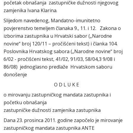
početak obnašanja zastupničke dužnosti njegovog
zamjenika Ivana Klarina.
Slijedom navedenog, Mandatno-imunitetno
povjerenstvo temeljem članaka 9., 11. i 12. Zakona o
izborima zastupnika u Hrvatski sabor („Narodne
novine“ broj 120/11 – pročišćeni tekst) i članka 104.
Poslovnika Hrvatskog sabora („Narodne novine“ broj
6/02 - pročišćeni tekst, 41/02, 91/03, 58/04,3 9/08 i
86/08) jednoglasno predlaže Hrvatskom saboru
donošenje
O D L U K E
o mirovanju zastupničkog mandata zastupnika i
početku obnašanja
zastupničke dužnosti zamjenika zastupnika
Dana 23. prosinca 2011. godine započelo je mirovanje
zastupničkog mandata zastupnika ANTE