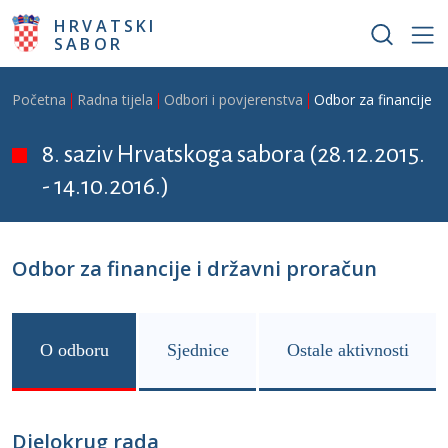
Skoči na glavni sadržaj
HRVATSKI
SABOR
Breadcrumb
Početna
Radna tijela
Odbori i povjerenstva
Odbor za financije i
8. saziv Hrvatskoga sabora (28.12.2015.
- 14.10.2016.)
Odbor za financije i državni proračun
O odboru
Sjednice
Ostale aktivnosti
Djelokrug rada