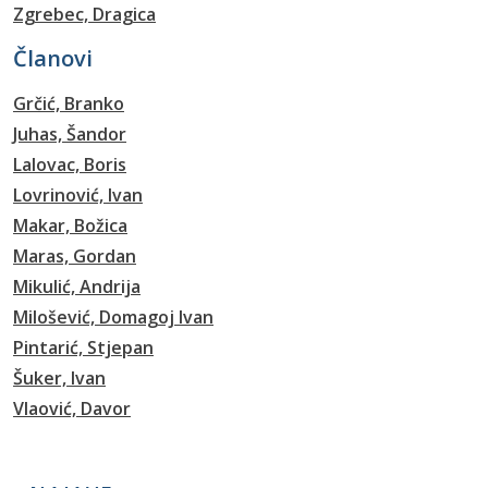
Zgrebec, Dragica
Članovi
Grčić, Branko
Juhas, Šandor
Lalovac, Boris
Lovrinović, Ivan
Makar, Božica
Maras, Gordan
Mikulić, Andrija
Milošević, Domagoj Ivan
Pintarić, Stjepan
Šuker, Ivan
Vlaović, Davor