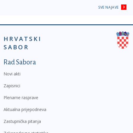
SVE NAJAVE
HRVATSKI
SABOR
Podnožje prvi izbornik
Rad Sabora
Novi akti
Zapisnici
Plenarne rasprave
Aktualna prijepodneva
Zastupnička pitanja