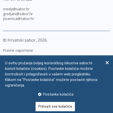
mediji@sabor.hr
gradjani@sabor.hr
pisarnica@sabor.hr
© Hrvatski sabor,
2026
Pravne napomene
Izjava o pristupačnosti
U svrhu pružanja boljeg korisničkog iskustva sabor.hr
Zaštita osobnih podataka
koristi kolačiće (cookies). Postavke kolačića možete
kontrolirati i prilagođavati u vašem web pregledniku.
Impressum
Klikom na "Postavke kolačića" možete postaviti njihova
Česta pitanja
ograničenja.
Kontakti
Postavke kolačića
Mapa weba
Prihvati sve kolačiće