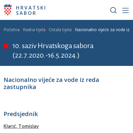
Skoči na glavni sadržaj
HRVATSKI
SABOR
Breadcrumb
Početna
Radna tijela
Ostala tijela
Nacionalno vijeće za vode iz 
10. saziv Hrvatskoga sabora
(22.7.2020.-16.5.2024.)
Nacionalno vijeće za vode iz reda
zastupnika
Predsjednik
Klarić, Tomislav