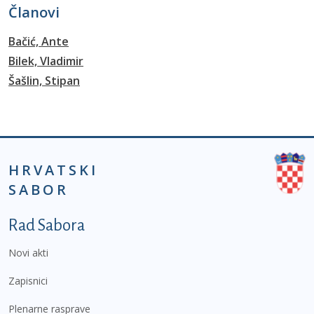
Članovi
Bačić, Ante
Bilek, Vladimir
Šašlin, Stipan
HRVATSKI
SABOR
Podnožje prvi izbornik
Rad Sabora
Novi akti
Zapisnici
Plenarne rasprave