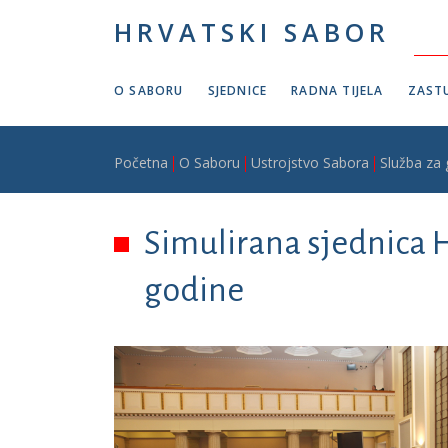
Skoči na glavni sadržaj
HRVATSKI SABOR
O SABORU
SJEDNICE
RADNA TIJELA
ZASTU
Breadcrumb
Početna
O Saboru
Ustrojstvo Sabora
Služba za
Simulirana sjednica H
godine