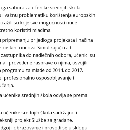
oga sabora za učenike srednjih škola
u i važnu problematiku korištenja europskih
stražili su koje sve mogućnosti nude
etno koristiti mladima.
 pripremanju prijedloga projekata i načina
europskih fondova. Simulirajući rad
zastupnika do nadležnih odbora, učenici su
a i provedene rasprave o njima, usvojili
m programu za mlade od 2014. do 2017.
e, profesionalno osposobljavanje i
učenja.
a učenike srednjih škola odvija se prema
 učenike srednjih škola sadržajno i
leksniji projekt Službe za građane.
odgoj i obrazovanje i provodi se u sklopu