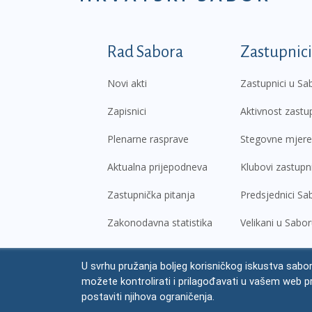
Podnožje prvi izborni
Rad Sabora
Zastupnici
Novi akti
Zastupnici u Sa
Zapisnici
Aktivnost zastu
Plenarne rasprave
Stegovne mjere
Aktualna prijepodneva
Klubovi zastupn
Zastupnička pitanja
Predsjednici Sa
Zakonodavna statistika
Velikani u Sabo
U svrhu pružanja boljeg korisničkog iskustva sabor
© Hrvatski sabor,
2026
možete kontrolirati i prilagođavati u vašem web p
Prav
postaviti njihova ograničenja.