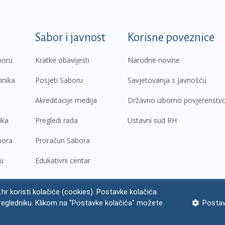
k
Sabor i javnost
Korisne poveznice
boru
Kratke obavijesti
Narodne novine
pnika
Posjeti Saboru
Savjetovanja s javnošću
Akreditacije medija
Državno izborno povjerenstv
ika
Pregledi rada
Ustavni sud RH
bora
Proračun Sabora
ru
Edukativni centar
.hr koristi kolačiće (cookies). Postavke kolačića
regledniku. Klikom na "Postavke kolačića" možete
Postav
ne napomene
Izjava o pristupačnosti
Zaštita osobnih podataka
Impres