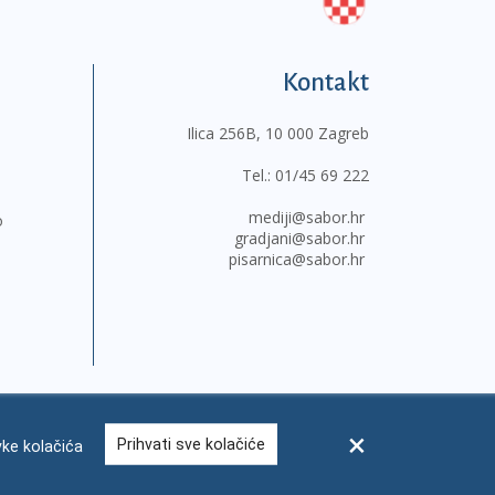
Kontakt
Ilica 256B, 10 000 Zagreb
Tel.:
01/45 69 222
mediji@sabor.hr
o
gradjani@sabor.hr
pisarnica@sabor.hr
Prihvati sve kolačiće
ke kolačića
sum
Česta pitanja
Kontakti
Mapa weba