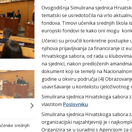
Ovogodišnja Simulirana sjednica Hrvatsk
tematski se usredotočila na vrlo aktualn
fondova. Timovi učenika srednjih škola i
europski fondovi te kako oni mogu konkr
Učenici su proučili konkretne postupke u
njihova prijavljivanja za financiranje iz 
Hrvatskoga sabora, od rada u klubovima 
na sjednici, nakon predloženih amandman
dokument koji se temelji na Nacionalno
godine u okviru područja (4) Obrazovanj
usavršavanje u kontekstu cjeloživotnog 
Simulirana sjednica Hrvatskoga sabora z
vlastitom
Poslovniku
.
Simulirana sjednica Hrvatskoga sabora za
organizacijski najzahtjevniji je i najkomp
čenike srednjih
Organizira se u suradnji s Agencijom za 