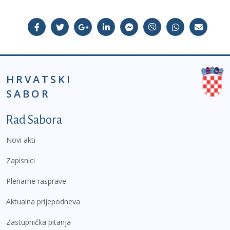
HRVATSKI
SABOR
Podnožje prvi izbornik
Rad Sabora
Novi akti
Zapisnici
Plenarne rasprave
Aktualna prijepodneva
Zastupnička pitanja