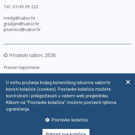
Tel.:
01/45 69 222
mediji@sabor.hr
gradjani@sabor.hr
pisarnica@sabor.hr
© Hrvatski sabor,
2026
Pravne napomene
Izjava o pristupačnosti
U svrhu pružanja boljeg korisničkog iskustva sabor.hr
Zaštita osobnih podataka
koristi kolačiće (cookies). Postavke kolačića možete
kontrolirati i prilagođavati u vašem web pregledniku.
Impressum
Klikom na "Postavke kolačića" možete postaviti njihova
Česta pitanja
ograničenja.
Kontakti
Postavke kolačića
Mapa weba
Prihvati sve kolačiće