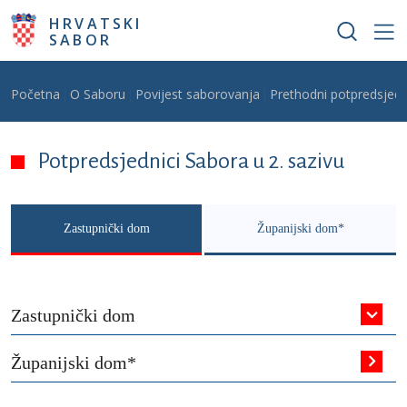
Skoči na glavni sadržaj
HRVATSKI
SABOR
Breadcrumb
Početna
O Saboru
Povijest saborovanja
Prethodni potpredsjedn
Potpredsjednici Sabora u 2. sazivu
Zastupnički dom
Županijski dom*
Zastupnički dom
Županijski dom*