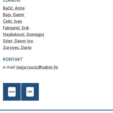
ČLANOVI
Bačić, Ante
Bajs, Damir
Ćelić, Ivan
Fabijanić, Erik
Hajduković, Domagoj
Stier, Davor Ivo
Zurovec, Dario
KONTAKT
e-mail:
maja.roscic@sabor.hr