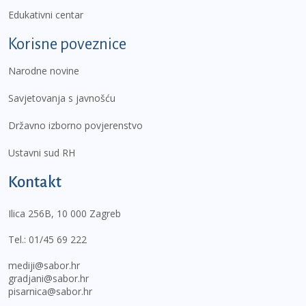
Edukativni centar
Korisne poveznice
Narodne novine
Savjetovanja s javnošću
Državno izborno povjerenstvo
Ustavni sud RH
Kontakt
Ilica 256B, 10 000 Zagreb
Tel.:
01/45 69 222
mediji@sabor.hr
gradjani@sabor.hr
pisarnica@sabor.hr