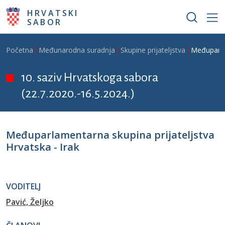
Skoči na glavni sadržaj
HRVATSKI
SABOR
Breadcrumb
Početna
Međunarodna suradnja
Skupine prijateljstva
Međuparlam
10. saziv Hrvatskoga sabora
(22.7.2020.-16.5.2024.)
Međuparlamentarna skupina prijateljstva
Hrvatska - Irak
VODITELJ
Pavić, Željko