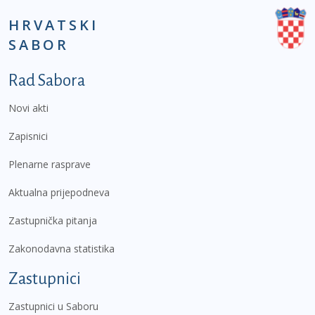
HRVATSKI
SABOR
Podnožje prvi izbornik
Rad Sabora
Novi akti
Zapisnici
Plenarne rasprave
Aktualna prijepodneva
Zastupnička pitanja
Zakonodavna statistika
Zastupnici
Zastupnici u Saboru