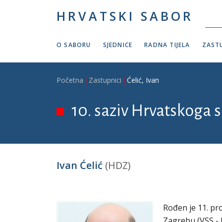
Skoči na glavni sadržaj
HRVATSKI SABOR
O SABORU
SJEDNICE
RADNA TIJELA
ZASTU
Breadcrumb
Početna
Zastupnici
Ćelić, Ivan
10. saziv Hrvatskoga s
Ivan Ćelić
(HDZ)
Rođen je 11. pro
Zagrebu (VSS - l