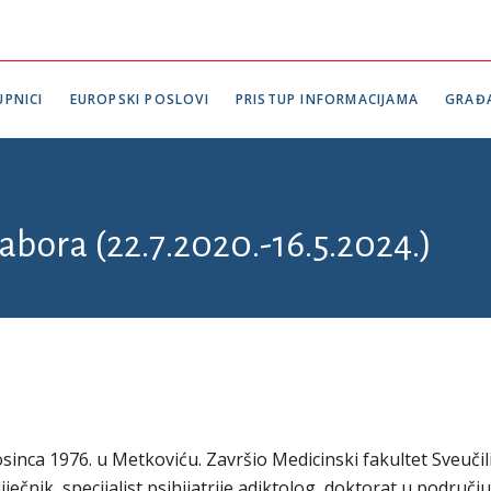
PNICI
EUROPSKI POSLOVI
PRISTUP INFORMACIJAMA
GRAĐ
abora (22.7.2020.-16.5.2024.)
sinca 1976. u Metkoviću. Završio Medicinski fakultet Sveučil
iječnik, specijalist psihijatrije adiktolog, doktorat u područj