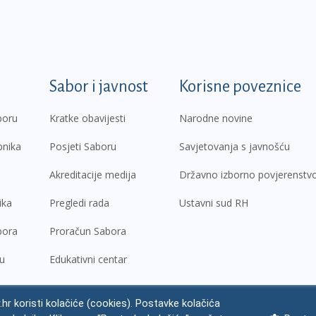
k
Sabor i javnost
Korisne poveznice
boru
Kratke obavijesti
Narodne novine
pnika
Posjeti Saboru
Savjetovanja s javnošću
Akreditacije medija
Državno izborno povjerenstv
ika
Pregledi rada
Ustavni sud RH
bora
Proračun Sabora
ru
Edukativni centar
.hr koristi kolačiće (cookies). Postavke kolačića