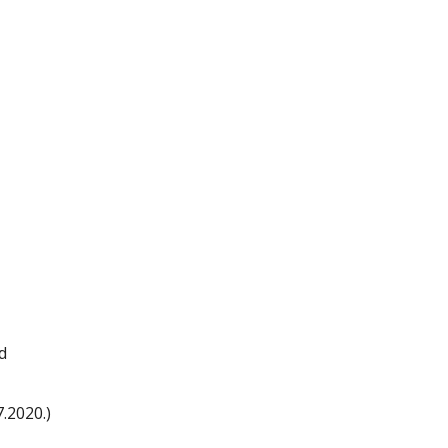
d
7.2020.)