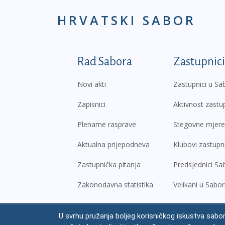
HRVATSKI SABOR
Podnožje prvi izborni
Rad Sabora
Zastupnici
Novi akti
Zastupnici u Sa
Zapisnici
Aktivnost zastu
Plenarne rasprave
Stegovne mjere
Aktualna prijepodneva
Klubovi zastupn
Zastupnička pitanja
Predsjednici Sa
Zakonodavna statistika
Velikani u Sabo
U svrhu pružanja boljeg korisničkog iskustva sabor