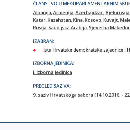
ČLANSTVO U MEĐUPARLAMENTARNIM SKUPI
Albanija
Armenija
Azerbajdžan
Bjelorusija
Katar
Kazahstan
Kina
Kosovo
Kuvajt
Male
Rusija
Saudijska Arabija
Sjeverna Makedon
IZABRAN:
lista Hrvatske demokratske zajednice i H
IZBORNA JEDINICA:
I. izborna jedinica
PREGLED SAZIVA:
9. saziv Hrvatskoga sabora (14.10.2016. - 22