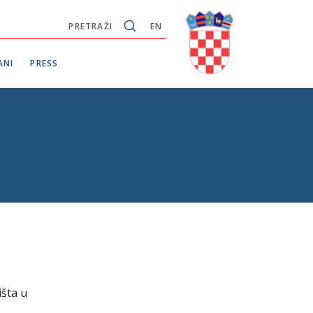
PRETRAŽI
EN
ANI
PRESS
išta u
u