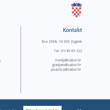
Kontakt
Ilica 256B, 10 000 Zagreb
Tel.:
01/45 69 222
mediji@sabor.hr
o
gradjani@sabor.hr
pisarnica@sabor.hr