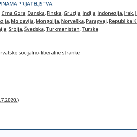
NAMA PRIJATELJSTVA:
Crna Gora
Danska
Finska
Gruzija
Indija
Indonezija
Irak
zija
Moldavija
Mongolija
Norveška
Paragvaj
Republika K
ija
Srbija
Švedska
Turkmenistan
Turska
rvatske socijalno-liberalne stranke
.7.2020.)