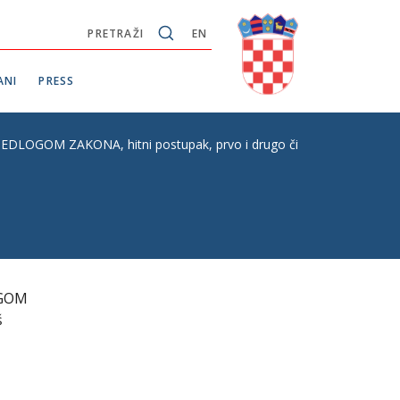
PRETRAŽI
EN
ANI
PRESS
KONA, hitni postupak, prvo i drugo čitanje, P.Z. br. 113 - pre
OGOM
š