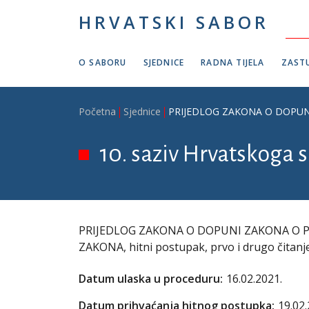
Skoči na glavni sadržaj
HRVATSKI SABOR
O SABORU
SJEDNICE
RADNA TIJELA
ZASTU
Breadcrumb
Početna
Sjednice
PRIJEDLOG ZAKONA O DOPUNI ZA
10. saziv Hrvatskoga s
PRIJEDLOG ZAKONA O DOPUNI ZAKONA O 
ZAKONA, hitni postupak, prvo i drugo čitanje,
Datum ulaska u proceduru:
16.02.2021.
Datum prihvaćanja hitnog postupka:
19.02.