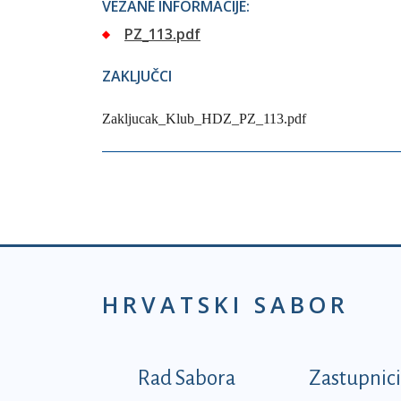
VEZANE INFORMACIJE:
PZ_113.pdf
ZAKLJUČCI
Zakljucak_Klub_HDZ_PZ_113.pdf
HRVATSKI SABOR
Podnožje prvi izborni
Rad Sabora
Zastupnici