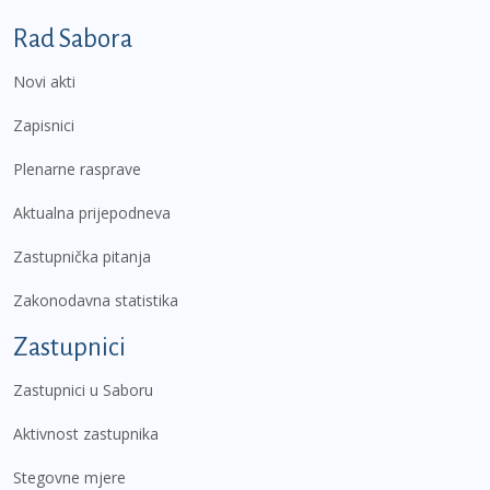
Podnožje prvi izbornik
Rad Sabora
Novi akti
Zapisnici
Plenarne rasprave
Aktualna prijepodneva
Zastupnička pitanja
Zakonodavna statistika
Zastupnici
Zastupnici u Saboru
Aktivnost zastupnika
Stegovne mjere