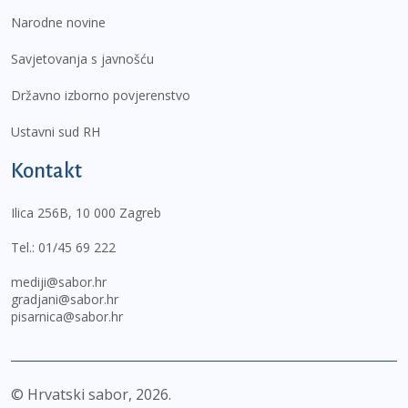
Narodne novine
Savjetovanja s javnošću
Državno izborno povjerenstvo
Ustavni sud RH
Kontakt
Ilica 256B, 10 000 Zagreb
Tel.:
01/45 69 222
mediji@sabor.hr
gradjani@sabor.hr
pisarnica@sabor.hr
© Hrvatski sabor,
2026