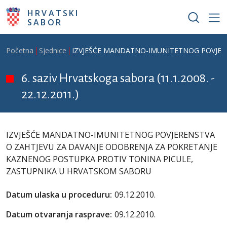
Skoči na glavni sadržaj
HRVATSKI
SABOR
Breadcrumb
Početna
Sjednice
IZVJEŠĆE MANDATNO-IMUNITETNOG POVJER
6. saziv Hrvatskoga sabora (11.1.2008. -
22.12.2011.)
IZVJEŠĆE MANDATNO-IMUNITETNOG POVJERENSTVA
O ZAHTJEVU ZA DAVANJE ODOBRENJA ZA POKRETANJE
KAZNENOG POSTUPKA PROTIV TONINA PICULE,
ZASTUPNIKA U HRVATSKOM SABORU
Datum ulaska u proceduru:
09.12.2010.
Datum otvaranja rasprave:
09.12.2010.