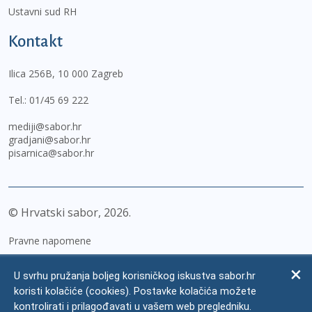
Ustavni sud RH
Kontakt
Ilica 256B, 10 000 Zagreb
Tel.:
01/45 69 222
mediji@sabor.hr
gradjani@sabor.hr
pisarnica@sabor.hr
© Hrvatski sabor,
2026
Pravne napomene
Izjava o pristupačnosti
U svrhu pružanja boljeg korisničkog iskustva sabor.hr
Zaštita osobnih podataka
koristi kolačiće (cookies). Postavke kolačića možete
kontrolirati i prilagođavati u vašem web pregledniku.
Impressum