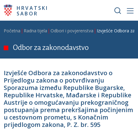
Skoči na glavni sadržaj
HRVATSKI
SABOR
Breadcrumb
Početna
Radna tijela
Odbori i povjerenstva
Izvješće Odbora za 
Odbor za zakonodavstvo
Izvješće Odbora za zakonodavstvo o
Prijedlogu zakona o potvrđivanju
Sporazuma između Republike Bugarske,
Republike Hrvatske, Mađarske i Republike
Austrije o omogućavanju prekograničnog
postupanja prema prekršajima počinjenim
u cestovnom prometu, s Konačnim
prijedlogom zakona, P. Z. br. 595