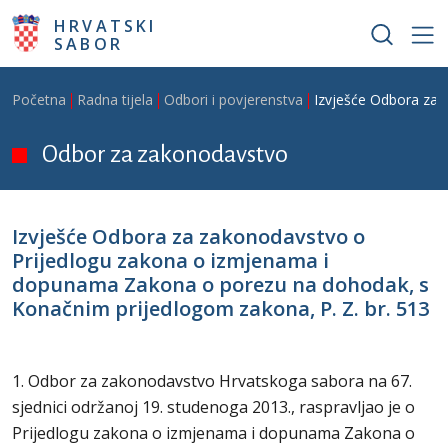
Skoči na glavni sadržaj
HRVATSKI
SABOR
Breadcrumb
Početna
Radna tijela
Odbori i povjerenstva
Izvješće Odbora za 
Odbor za zakonodavstvo
Izvješće Odbora za zakonodavstvo o
Prijedlogu zakona o izmjenama i
dopunama Zakona o porezu na dohodak, s
Konačnim prijedlogom zakona, P. Z. br. 513
1. Odbor za zakonodavstvo Hrvatskoga sabora na 67.
sjednici održanoj 19. studenoga 2013., raspravljao je o
Prijedlogu zakona o izmjenama i dopunama Zakona o