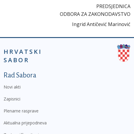
PREDSJEDNICA
ODBORA ZA ZAKONODAVSTVO
Ingrid Antičević Marinović
HRVATSKI
SABOR
Podnožje prvi izbornik
Rad Sabora
Novi akti
Zapisnici
Plenarne rasprave
Aktualna prijepodneva