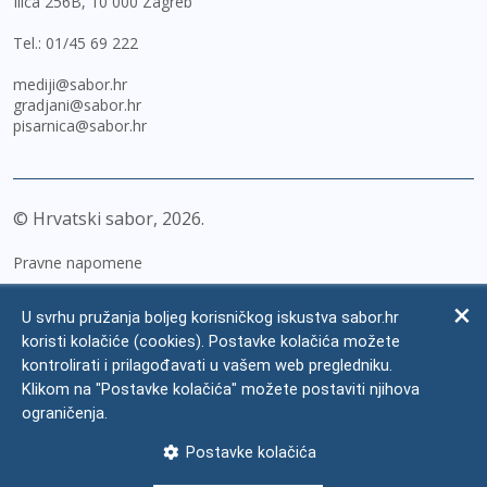
Ilica 256B, 10 000 Zagreb
Tel.:
01/45 69 222
mediji@sabor.hr
gradjani@sabor.hr
pisarnica@sabor.hr
© Hrvatski sabor,
2026
Pravne napomene
Izjava o pristupačnosti
U svrhu pružanja boljeg korisničkog iskustva sabor.hr
Zaštita osobnih podataka
koristi kolačiće (cookies). Postavke kolačića možete
kontrolirati i prilagođavati u vašem web pregledniku.
Impressum
Klikom na "Postavke kolačića" možete postaviti njihova
Česta pitanja
ograničenja.
Kontakti
Postavke kolačića
Mapa weba