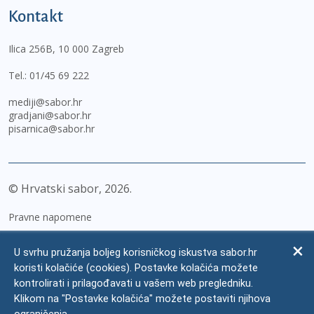
Kontakt
Ilica 256B, 10 000 Zagreb
Tel.:
01/45 69 222
mediji@sabor.hr
gradjani@sabor.hr
pisarnica@sabor.hr
© Hrvatski sabor,
2026
Pravne napomene
Izjava o pristupačnosti
U svrhu pružanja boljeg korisničkog iskustva sabor.hr
Zaštita osobnih podataka
koristi kolačiće (cookies). Postavke kolačića možete
kontrolirati i prilagođavati u vašem web pregledniku.
Impressum
Klikom na "Postavke kolačića" možete postaviti njihova
Česta pitanja