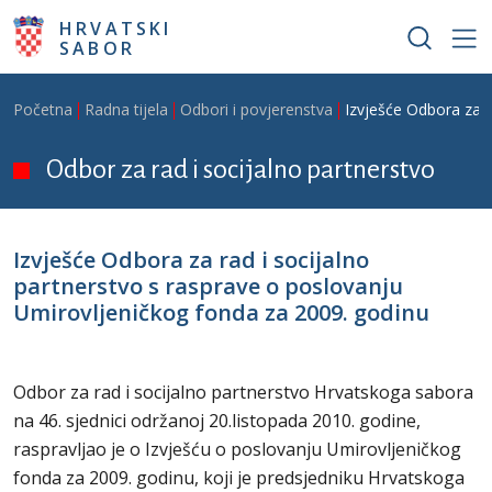
Skoči na glavni sadržaj
HRVATSKI
SABOR
Breadcrumb
Početna
Radna tijela
Odbori i povjerenstva
Izvješće Odbora za r
Odbor za rad i socijalno partnerstvo
Izvješće Odbora za rad i socijalno
partnerstvo s rasprave o poslovanju
Umirovljeničkog fonda za 2009. godinu
Odbor za rad i socijalno partnerstvo Hrvatskoga sabora
na 46. sjednici održanoj 20.listopada 2010. godine,
raspravljao je o Izvješću o poslovanju Umirovljeničkog
fonda za 2009. godinu, koji je predsjedniku Hrvatskoga