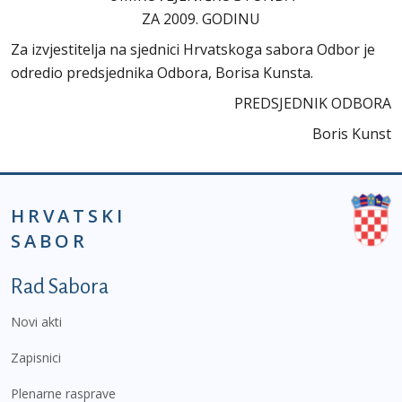
ZA 2009. GODINU
Za izvjestitelja na sjednici Hrvatskoga sabora Odbor je
odredio predsjednika Odbora, Borisa Kunsta.
PREDSJEDNIK ODBORA
Boris Kunst
HRVATSKI
SABOR
Podnožje prvi izbornik
Rad Sabora
Novi akti
Zapisnici
Plenarne rasprave