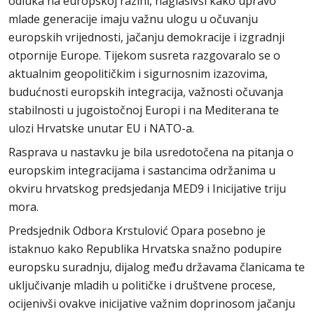
odluka na europskoj razini, naglasivši kako upravo
mlade generacije imaju važnu ulogu u očuvanju
europskih vrijednosti, jačanju demokracije i izgradnji
otpornije Europe. Tijekom susreta razgovaralo se o
aktualnim geopolitičkim i sigurnosnim izazovima,
budućnosti europskih integracija, važnosti očuvanja
stabilnosti u jugoistočnoj Europi i na Mediterana te
ulozi Hrvatske unutar EU i NATO-a.
Rasprava u nastavku je bila usredotočena na pitanja o
europskim integracijama i sastancima održanima u
okviru hrvatskog predsjedanja MED9 i Inicijative triju
mora.
Predsjednik Odbora Krstulović Opara posebno je
istaknuo kako Republika Hrvatska snažno podupire
europsku suradnju, dijalog među državama članicama te
uključivanje mladih u političke i društvene procese,
ocijenivši ovakve inicijative važnim doprinosom jačanju