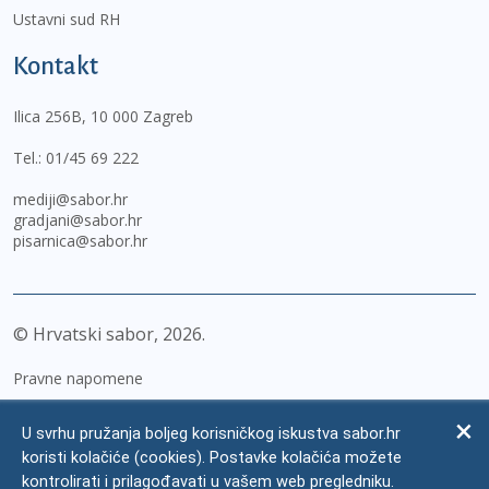
Ustavni sud RH
Kontakt
Ilica 256B, 10 000 Zagreb
Tel.:
01/45 69 222
mediji@sabor.hr
gradjani@sabor.hr
pisarnica@sabor.hr
© Hrvatski sabor,
2026
Pravne napomene
Izjava o pristupačnosti
U svrhu pružanja boljeg korisničkog iskustva sabor.hr
Zaštita osobnih podataka
koristi kolačiće (cookies). Postavke kolačića možete
kontrolirati i prilagođavati u vašem web pregledniku.