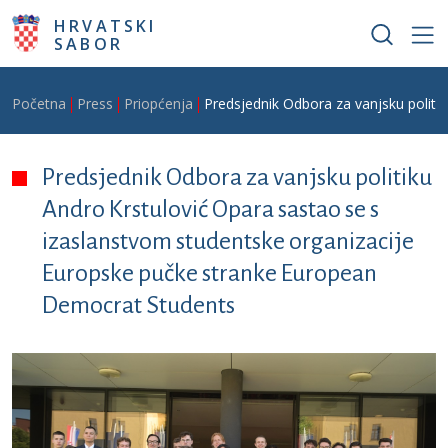
Skoči na glavni sadržaj
HRVATSKI
SABOR
Breadcrumb
Početna
Press
Priopćenja
Predsjednik Odbora za vanjsku politi
Predsjednik Odbora za vanjsku politiku
Andro Krstulović Opara sastao se s
izaslanstvom studentske organizacije
Europske pučke stranke European
Democrat Students