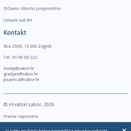
Državno izborno povjerenstvo
Ustavni sud RH
Kontakt
Ilica 256B, 10 000 Zagreb
Tel.:
01/45 69 222
mediji@sabor.hr
gradjani@sabor.hr
pisarnica@sabor.hr
© Hrvatski sabor,
2026
Pravne napomene
Izjava o pristupačnosti