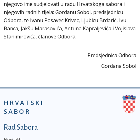
njegovo ime sudjelovati u radu Hrvatskoga sabora i
njegovih radnih tijela: Gordanu Sobol, predsjednicu
Odbora, te Ivanu Posavec Krivec, Ljubicu Brdarić, Ivu
Banca, Jakšu Marasovića, Antuna Kapraljevića i Vojislava
Stanimirovića, članove Odbora.
Predsjednica Odbora
Gordana Sobol
HRVATSKI
SABOR
Podnožje prvi izbornik
Rad Sabora
Novi akti