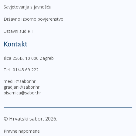
Savjetovanja s javnošću
Državno izborno povjerenstvo
Ustavni sud RH
Kontakt
Ilica 256B, 10 000 Zagreb
Tel.:
01/45 69 222
mediji@sabor.hr
gradjani@sabor.hr
pisarnica@sabor.hr
© Hrvatski sabor,
2026
Pravne napomene