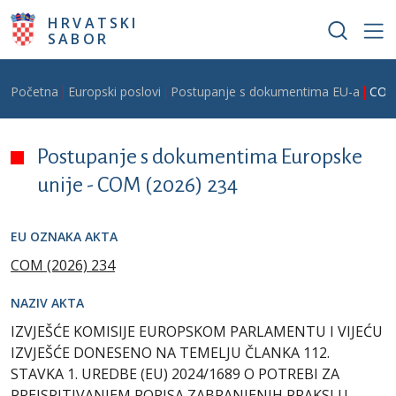
Skoči na glavni sadržaj
HRVATSKI
SABOR
Breadcrumb
Početna
Europski poslovi
Postupanje s dokumentima EU-a
COM
Postupanje s dokumentima Europske
unije -
COM (2026) 234
EU OZNAKA AKTA
COM (2026) 234
NAZIV AKTA
IZVJEŠĆE KOMISIJE EUROPSKOM PARLAMENTU I VIJEĆU
IZVJEŠĆE DONESENO NA TEMELJU ČLANKA 112.
STAVKA 1. UREDBE (EU) 2024/1689 O POTREBI ZA
PREISPITIVANJEM POPISA ZABRANJENIH PRAKSI U