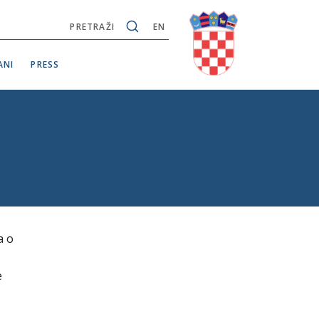
PRETRAŽI
EN
ANI
PRESS
a o
e