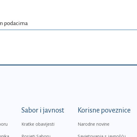
im podacima
k
Sabor i javnost
Korisne poveznice
boru
Kratke obavijesti
Narodne novine
pnika
Posjeti Saboru
Savjetovanja s javnošću