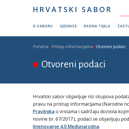
Skoči na glavni sadržaj
HRVATSKI SABOR
O SABORU
SJEDNICE
RADNA TIJELA
ZASTU
Breadcrumb
Početna
Pristup informacijama
Otvoreni podaci
Otvoreni podaci
Hrvatski sabor objavljuje niz skupova podat
pravu na pristup informacijama (Narodne novi
Pravilnika
o vrstama i sadržaju dozvola koji
novine br. 67/2017.), podaci se objavljuju
Imenovanje 4.0 Međunarodna
.