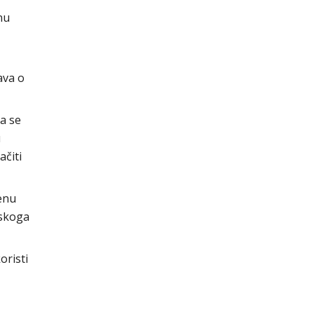
nu
ava o
da se
u
ačiti
enu
tskoga
oristi