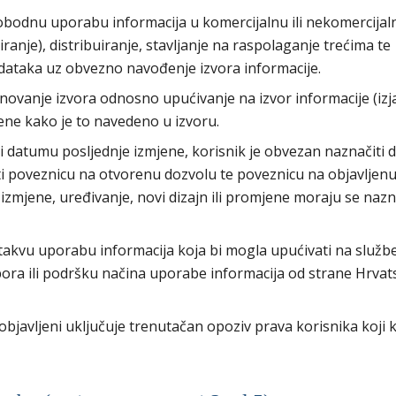
bodnu uporabu informacija u komercijalnu ili nekomercijal
anje), distribuiranje, stavljanje na raspolaganje trećima te
dataka uz obvezno navođenje izvora informacije.
ovanje izvora odnosno upućivanje na izvor informacije (izj
ene kako je to navedeno u izvoru.
 i datumu posljednje izmjene, korisnik je obvezan naznačiti 
ti poveznicu na otvorenu dozvolu te poveznicu na objavljen
 izmjene, uređivanje, novi dizajn ili promjene moraju se nazn
takvu uporabu informacija koja bi mogla upućivati na služb
ora ili podršku načina uporabe informacija od strane Hrva
bjavljeni uključuje trenutačan opoziv prava korisnika koji k