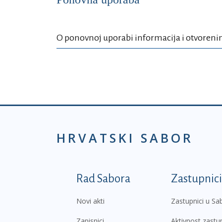
O ponovnoj uporabi informacija i otvoren
HRVATSKI SABOR
Podnožje prvi izborni
Rad Sabora
Zastupnici
Novi akti
Zastupnici u Sa
Zapisnici
Aktivnost zastu