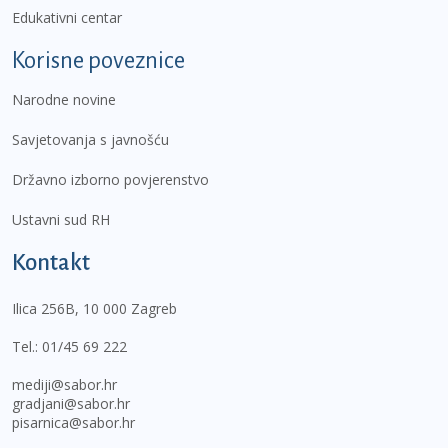
Edukativni centar
Korisne poveznice
Narodne novine
Savjetovanja s javnošću
Državno izborno povjerenstvo
Ustavni sud RH
Kontakt
Ilica 256B, 10 000 Zagreb
Tel.:
01/45 69 222
mediji@sabor.hr
gradjani@sabor.hr
pisarnica@sabor.hr