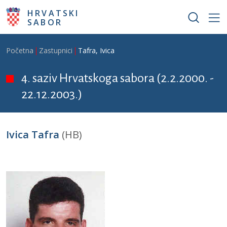
Skoči na glavni sadržaj
HRVATSKI
SABOR
Breadcrumb
Početna
Zastupnici
Tafra, Ivica
4. saziv Hrvatskoga sabora (2.2.2000. -
22.12.2003.)
Ivica Tafra
(HB)