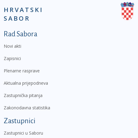
HRVATSKI
SABOR
Podnožje prvi izbornik
Rad Sabora
Novi akti
Zapisnici
Plenarne rasprave
Aktualna prijepodneva
Zastupnička pitanja
Zakonodavna statistika
Zastupnici
Zastupnici u Saboru