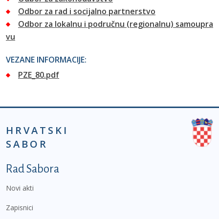
Odbor za rad i socijalno partnerstvo
Odbor za lokalnu i područnu (regionalnu) samoupra
vu
VEZANE INFORMACIJE:
PZE_80.pdf
HRVATSKI
SABOR
Podnožje prvi izbornik
Rad Sabora
Novi akti
Zapisnici