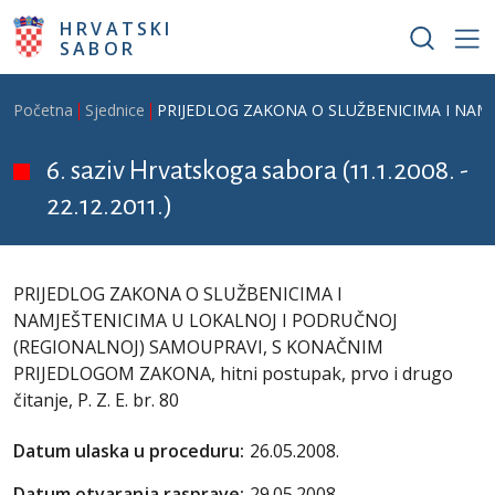
Skoči na glavni sadržaj
HRVATSKI
SABOR
Breadcrumb
Početna
Sjednice
PRIJEDLOG ZAKONA O SLUŽBENICIMA I NAMJEŠ
6. saziv Hrvatskoga sabora (11.1.2008. -
22.12.2011.)
PRIJEDLOG ZAKONA O SLUŽBENICIMA I
NAMJEŠTENICIMA U LOKALNOJ I PODRUČNOJ
(REGIONALNOJ) SAMOUPRAVI, S KONAČNIM
PRIJEDLOGOM ZAKONA, hitni postupak, prvo i drugo
čitanje, P. Z. E. br. 80
Datum ulaska u proceduru:
26.05.2008.
Datum otvaranja rasprave:
29.05.2008.