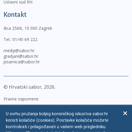
Ustavni sud RH
Kontakt
Ilica 256B, 10 000 Zagreb
Tel.:
01/45 69 222
mediji@sabor.hr
gradjani@sabor.hr
pisarnica@sabor.hr
© Hrvatski sabor,
2026
Pravne napomene
Izjava o pristupačnosti
U svrhu pružanja boljeg korisničkog iskustva sabor.hr
Zaštita osobnih podataka
koristi kolačiće (cookies). Postavke kolačića možete
kontrolirati i prilagođavati u vašem web pregledniku.
Impressum