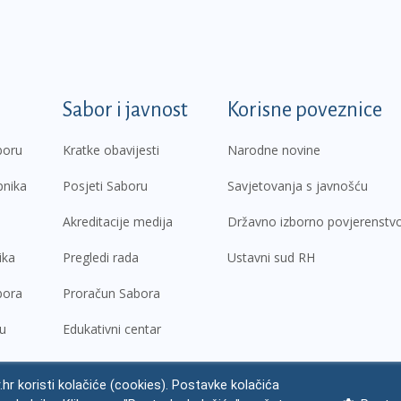
k
Sabor i javnost
Korisne poveznice
boru
Kratke obavijesti
Narodne novine
pnika
Posjeti Saboru
Savjetovanja s javnošću
Akreditacije medija
Državno izborno povjerenstv
ika
Pregledi rada
Ustavni sud RH
bora
Proračun Sabora
ru
Edukativni centar
.hr koristi kolačiće (cookies). Postavke kolačića