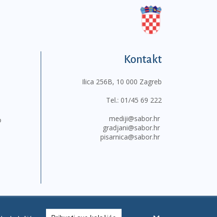
Kontakt
Ilica 256B, 10 000 Zagreb
Tel.:
01/45 69 222
mediji@sabor.hr
o
gradjani@sabor.hr
pisarnica@sabor.hr