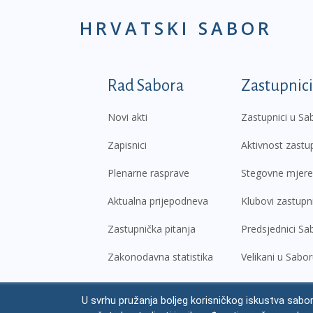
HRVATSKI SABOR
Podnožje prvi izborni
Rad Sabora
Zastupnici
Novi akti
Zastupnici u Sa
Zapisnici
Aktivnost zastu
Plenarne rasprave
Stegovne mjere
Aktualna prijepodneva
Klubovi zastupn
Zastupnička pitanja
Predsjednici Sa
Zakonodavna statistika
Velikani u Sabo
U svrhu pružanja boljeg korisničkog iskustva sabor