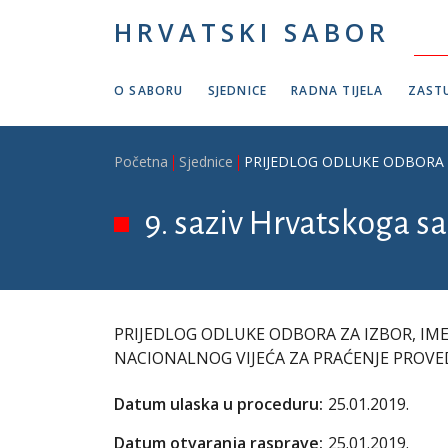
Skoči na glavni sadržaj
HRVATSKI SABOR
O SABORU
SJEDNICE
RADNA TIJELA
ZASTU
Breadcrumb
Početna
Sjednice
PRIJEDLOG ODLUKE ODBORA Z
9. saziv Hrvatskoga sa
PRIJEDLOG ODLUKE ODBORA ZA IZBOR, IM
NACIONALNOG VIJEĆA ZA PRAĆENJE PROVED
Datum ulaska u proceduru:
25.01.2019.
Datum otvaranja rasprave:
25.01.2019.