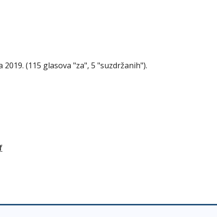
a 2019. (115 glasova "za", 5 "suzdržanih").
f