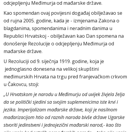
odcjepljenju Međimurja od mađarske države.
Kao spomendan ovaj povijesni događaj obilježavao se
od rujna 2005. godine, kada je - izmjenama Zakona o
blagdanima, spomendanima i neradnim danima u
Republici Hrvatskoj - obilježavan kao Dan spomena na
donošenje Rezolucije o odcjepljenju Međimurja od
mađarske države.
U Rezoluciji od 9. siječnja 1919. godine, koja je
jednoglasno donesena na velikoj skupštini
međimurskih Hrvata na trgu pred franjevačkom crkvom
u Čakovcu, stoji:
„U Hrvatskom je narodu u Međimurju od uvijek živjela želja
da se politički sjedini sa svojim suplemenicima iste krvi i
jezika. Imperijalizam mađarske države, koji je nasilnom
mađarizacijom htio od raznih naroda bivše države Ugarske
stvoriti jedinstveni i jednojezični mađarski narod,- kao što