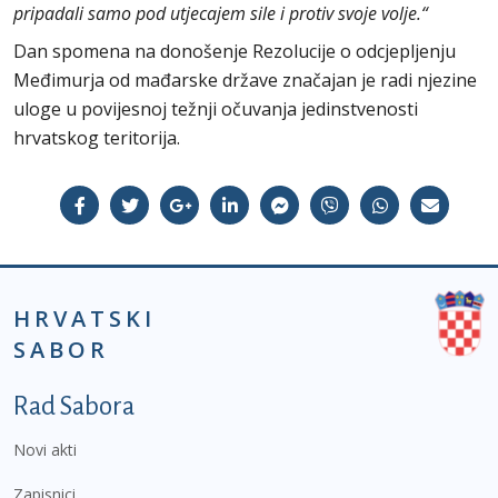
pripadali samo pod utjecajem sile i protiv svoje volje.“
Dan spomena na donošenje Rezolucije o odcjepljenju
Međimurja od mađarske države značajan je radi njezine
uloge u povijesnoj težnji očuvanja jedinstvenosti
hrvatskog teritorija.
HRVATSKI
SABOR
Podnožje prvi izbornik
Rad Sabora
Novi akti
Zapisnici