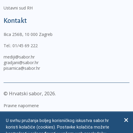
Ustavni sud RH
Kontakt
Ilica 256B, 10 000 Zagreb
Tel.:
01/45 69 222
mediji@sabor.hr
gradjani@sabor.hr
pisarnica@sabor.hr
© Hrvatski sabor,
2026
Pravne napomene
Izjava o pristupačnosti
U svrhu pružanja boljeg korisničkog iskustva sabor.hr
Zaštita osobnih podataka
koristi kolačiće (cookies). Postavke kolačića možete