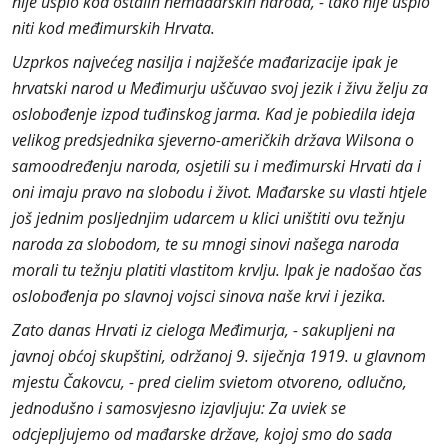
nije uspio kod ostalih nemađarskih naroda, - tako nije uspio
niti kod međimurskih Hrvata.
Uzprkos najvećeg nasilja i najžešće mađarizacije ipak je
hrvatski narod u Međimurju uščuvao svoj jezik i živu želju za
oslobođenje izpod tuđinskog jarma. Kad je pobiedila ideja
velikog predsjednika sjeverno-američkih država Wilsona o
samoodređenju naroda, osjetili su i međimurski Hrvati da i
oni imaju pravo na slobodu i život. Mađarske su vlasti htjele
još jednim posljednjim udarcem u klici uništiti ovu težnju
naroda za slobodom, te su mnogi sinovi našega naroda
morali tu težnju platiti vlastitom krvlju. Ipak je nadošao čas
oslobođenja po slavnoj vojsci sinova naše krvi i jezika.
Zato danas Hrvati iz cieloga Međimurja, - sakupljeni na
javnoj obćoj skupštini, održanoj 9. siječnja 1919. u glavnom
mjestu Čakovcu, - pred cielim svietom otvoreno, odlučno,
jednodušno i samosvjesno izjavljuju: Za uviek se
odcjepljujemo od mađarske države, kojoj smo do sada