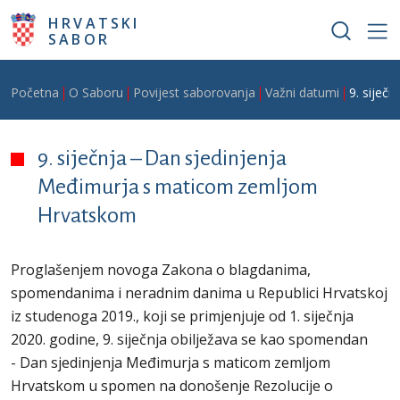
Skoči na glavni sadržaj
HRVATSKI
SABOR
Breadcrumb
Početna
O Saboru
Povijest saborovanja
Važni datumi
9. siječ
9. siječnja – Dan sjedinjenja
Međimurja s maticom zemljom
Hrvatskom
Proglašenjem novoga Zakona o blagdanima,
spomendanima i neradnim danima u Republici Hrvatskoj
iz studenoga 2019., koji se primjenjuje od 1. siječnja
2020. godine, 9. siječnja obilježava se kao spomendan
- Dan sjedinjenja Međimurja s maticom zemljom
Hrvatskom u spomen na donošenje Rezolucije o