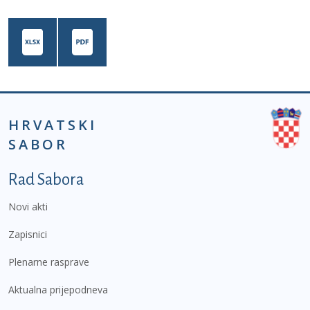
HRVATSKI
SABOR
Podnožje prvi izbornik
Rad Sabora
Novi akti
Zapisnici
Plenarne rasprave
Aktualna prijepodneva