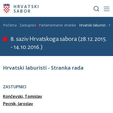
Skoči na glavni sadržaj
HRVATSKI
SABOR
Breadcrumb
Početna
Zastupnici
Parlamentarne stranke
Hrvatski laburisti - S
8. saziv Hrvatskoga sabora (28.12.2015.
- 14.10.2016.)
Hrvatski laburisti - Stranka rada
ZASTUPNICI
Končevski, Tomislav
Pecnik, Jaroslav