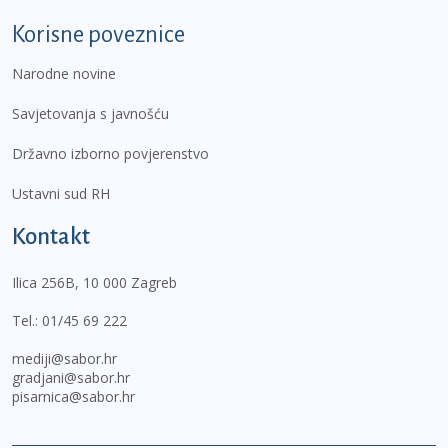
Korisne poveznice
Narodne novine
Savjetovanja s javnošću
Državno izborno povjerenstvo
Ustavni sud RH
Kontakt
Ilica 256B, 10 000 Zagreb
Tel.:
01/45 69 222
mediji@sabor.hr
gradjani@sabor.hr
pisarnica@sabor.hr