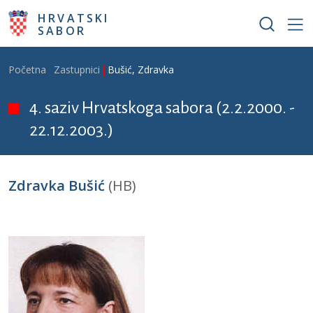
Skoči na glavni sadržaj
HRVATSKI
SABOR
Breadcrumb
Početna
Zastupnici
Bušić, Zdravka
4. saziv Hrvatskoga sabora (2.2.2000. -
22.12.2003.)
Zdravka Bušić
(HB)