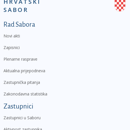
HRVATSKI
SABOR
Podnožje prvi izbornik
Rad Sabora
Novi akti
Zapisnici
Plenarne rasprave
Aktualna prijepodneva
Zastupnička pitanja
Zakonodavna statistika
Zastupnici
Zastupnici u Saboru
Aktivnost zastupnika