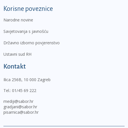
Korisne poveznice
Narodne novine
Savjetovanja s javnošću
Državno izborno povjerenstvo
Ustavni sud RH
Kontakt
Ilica 256B, 10 000 Zagreb
Tel.:
01/45 69 222
mediji@sabor.hr
gradjani@sabor.hr
pisarnica@sabor.hr