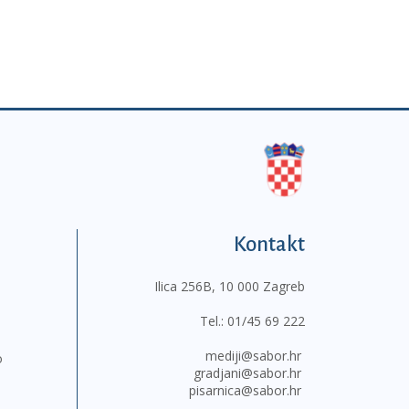
Kontakt
Ilica 256B, 10 000 Zagreb
Tel.:
01/45 69 222
mediji@sabor.hr
o
gradjani@sabor.hr
pisarnica@sabor.hr