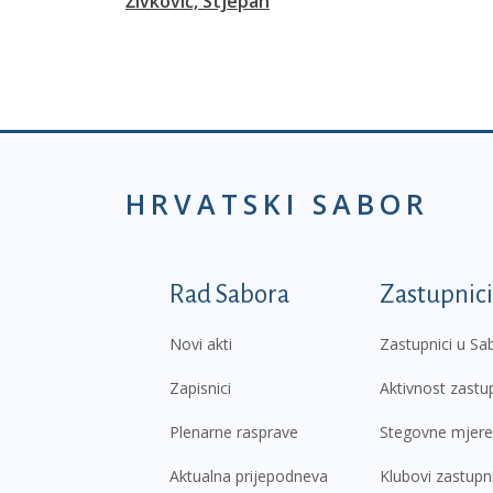
Živković, Stjepan
HRVATSKI SABOR
Podnožje prvi izborni
Rad Sabora
Zastupnici
Novi akti
Zastupnici u Sa
Zapisnici
Aktivnost zastu
Plenarne rasprave
Stegovne mjere
Aktualna prijepodneva
Klubovi zastupn