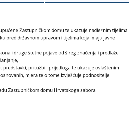
ge upućene Zastupničkom domu te ukazuje nadležnim tijelima
ku pred državnom upravom i tijelima koja imaju javne
ona i druge štetne pojave od šireg značenja i predlaže
lanjanje,
t predstavki, pritužbi i prijedloga te ukazuje ovlaštenim
osnovanih, mjera te o tome izvješćuje podnositelje
 radu Zastupničkom domu Hrvatskoga sabora.