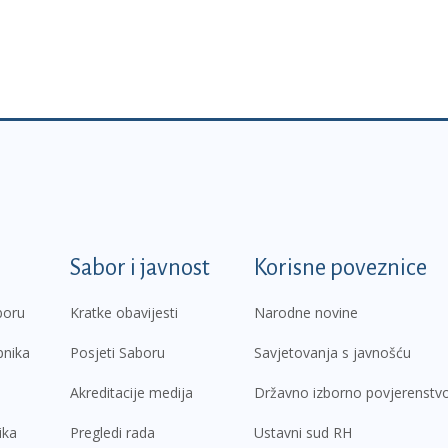
k
Sabor i javnost
Korisne poveznice
boru
Kratke obavijesti
Narodne novine
pnika
Posjeti Saboru
Savjetovanja s javnošću
Akreditacije medija
Državno izborno povjerenstv
ika
Pregledi rada
Ustavni sud RH