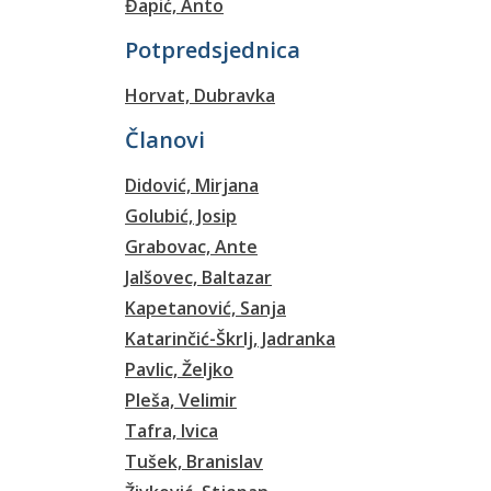
Đapić, Anto
Potpredsjednica
Horvat, Dubravka
Članovi
Didović, Mirjana
Golubić, Josip
Grabovac, Ante
Jalšovec, Baltazar
Kapetanović, Sanja
Katarinčić-Škrlj, Jadranka
Pavlic, Željko
Pleša, Velimir
Tafra, Ivica
Tušek, Branislav