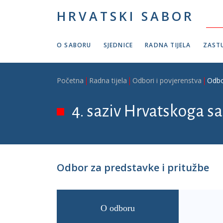
Skoči na glavni sadržaj
HRVATSKI SABOR
O SABORU
SJEDNICE
RADNA TIJELA
ZASTU
Breadcrumb
Početna
Radna tijela
Odbori i povjerenstva
Odbo
4. saziv Hrvatskoga sa
Odbor za predstavke i pritužbe
O odboru