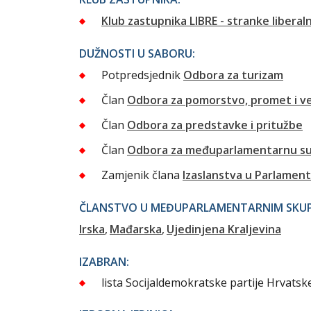
Klub zastupnika LIBRE - stranke libera
DUŽNOSTI U SABORU:
Potpredsjednik
Odbora za turizam
Član
Odbora za pomorstvo, promet i v
Član
Odbora za predstavke i pritužbe
Član
Odbora za međuparlamentarnu su
Zamjenik člana
Izaslanstva u Parlament
ČLANSTVO U MEĐUPARLAMENTARNIM SKUPI
Irska
Mađarska
Ujedinjena Kraljevina
IZABRAN:
lista Socijaldemokratske partije Hrvatsk