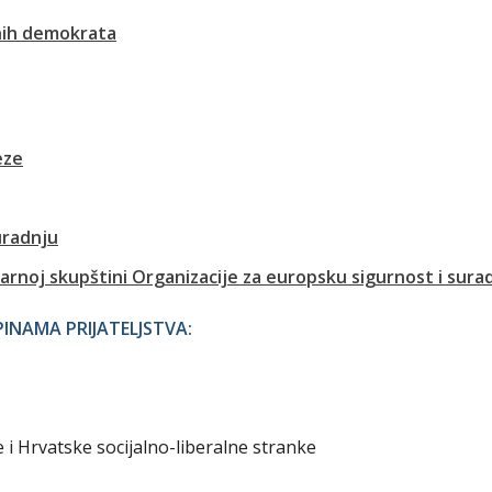
lnih demokrata
eze
radnju
arnoj skupštini Organizacije za europsku sigurnost i sura
NAMA PRIJATELJSTVA:
e i Hrvatske socijalno-liberalne stranke