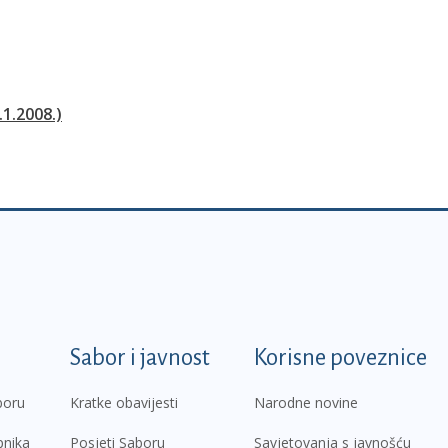
.1.2008.)
k
Sabor i javnost
Korisne poveznice
boru
Kratke obavijesti
Narodne novine
pnika
Posjeti Saboru
Savjetovanja s javnošću