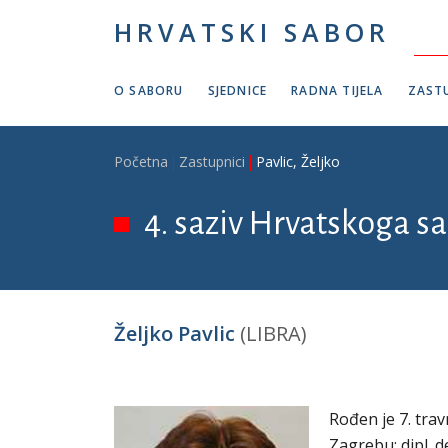
Skoči na glavni sadržaj
HRVATSKI SABOR
O SABORU
SJEDNICE
RADNA TIJELA
ZASTU
Breadcrumb
Početna
Zastupnici
Pavlic, Željko
4. saziv Hrvatskoga sa
Željko Pavlic
(LIBRA)
Rođen je 7. trav
Zagrebu; dipl. d