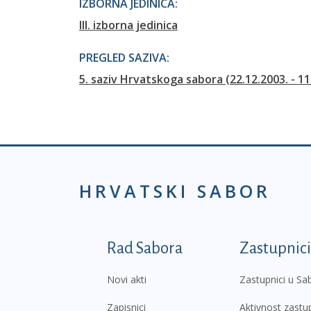
IZBORNA JEDINICA:
III. izborna jedinica
PREGLED SAZIVA:
5. saziv Hrvatskoga sabora (22.12.2003. - 11
HRVATSKI SABOR
Podnožje prvi izborni
Rad Sabora
Zastupnici
Novi akti
Zastupnici u Sa
Zapisnici
Aktivnost zastu