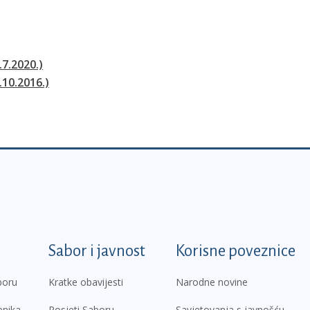
.7.2020.)
.10.2016.)
k
Sabor i javnost
Korisne poveznice
boru
Kratke obavijesti
Narodne novine
pnika
Posjeti Saboru
Savjetovanja s javnošću