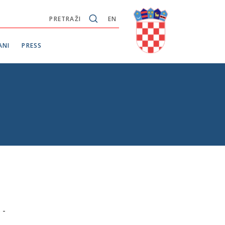
PRETRAŽI
EN
ANI
PRESS
 -