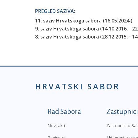
PREGLED SAZIVA:
11. saziv Hrvatskoga sabora (16.05.2024.)
9. saziv Hrvatskoga sabora (14.10.2016. - 22
8. saziv Hrvatskoga sabora (28.12.2015. - 14
HRVATSKI SABOR
Podnožje prvi izborni
Rad Sabora
Zastupnici
Novi akti
Zastupnici u Sa
Zapisnici
Aktivnost zastu