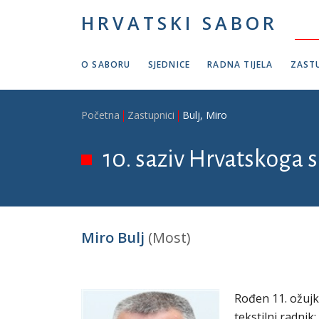
Skoči na glavni sadržaj
HRVATSKI SABOR
O SABORU
SJEDNICE
RADNA TIJELA
ZASTU
Breadcrumb
Početna
Zastupnici
Bulj, Miro
10. saziv Hrvatskoga s
Miro Bulj
(Most)
Rođen 11. ožujka
tekstilni radnik