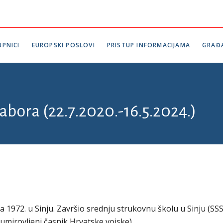
PNICI
EUROPSKI POSLOVI
PRISTUP INFORMACIJAMA
GRAĐ
abora (22.7.2020.-16.5.2024.)
 1972. u Sinju. Završio srednju strukovnu školu u Sinju (SSS
; umirovljeni časnik Hrvatske vojske).