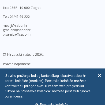
Ilica 256B, 10 000 Zagreb
Tel.:
01/45 69 222
mediji@sabor.hr
gradjani@sabor.hr
pisarnica@sabor.hr
© Hrvatski sabor,
2026
Pravne napomene
Izjava o pristupačnosti
U svrhu pružanja boljeg korisničkog iskustva sabor.hr
Zaštita osobnih podataka
koristi kolačiće (cookies). Postavke kolačića možete
kontrolirati i prilagođavati u vašem web pregledniku.
Impressum
Klikom na "Postavke kolačića" možete postaviti njihova
Česta pitanja
ograničenja.
Kontakti
Postavke kolačića