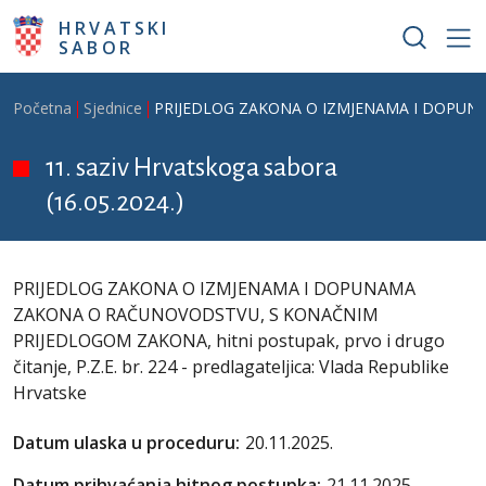
Skoči na glavni sadržaj
HRVATSKI
SABOR
Breadcrumb
Početna
Sjednice
PRIJEDLOG ZAKONA O IZMJENAMA I DOPUNAMA Z
11. saziv Hrvatskoga sabora
(16.05.2024.)
PRIJEDLOG ZAKONA O IZMJENAMA I DOPUNAMA
ZAKONA O RAČUNOVODSTVU, S KONAČNIM
PRIJEDLOGOM ZAKONA, hitni postupak, prvo i drugo
čitanje, P.Z.E. br. 224 - predlagateljica: Vlada Republike
Hrvatske
Datum ulaska u proceduru:
20.11.2025.
Datum prihvaćanja hitnog postupka:
21.11.2025.