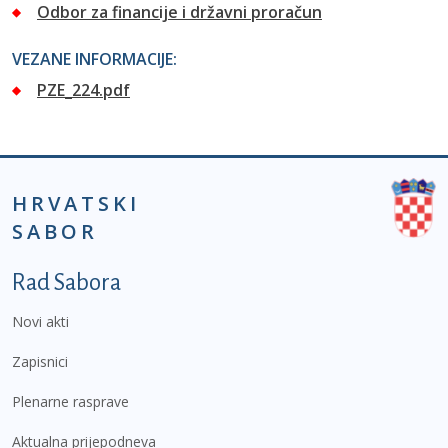
Odbor za financije i državni proračun
VEZANE INFORMACIJE:
PZE_224.pdf
HRVATSKI
SABOR
Podnožje prvi izbornik
Rad Sabora
Novi akti
Zapisnici
Plenarne rasprave
Aktualna prijepodneva